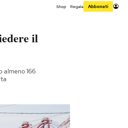
Abbonati
Shop
Regala
edere il
o almeno 166
rta