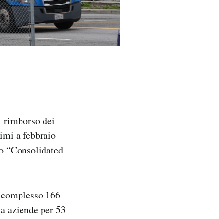
l rimborso dei
timi a febbraio
to “Consolidated
el complesso 166
ila aziende per 53