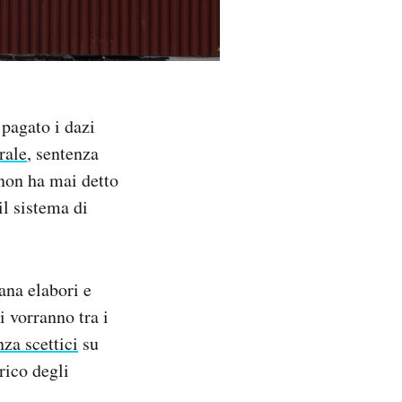
 pagato i dazi
rale
, sentenza
 non ha mai detto
il sistema di
ana elabori e
i vorranno tra i
za scettici
su
rico degli