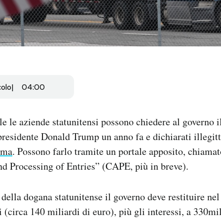
colo
04:00
le le aziende statunitensi possono chiedere al governo i
presidente Donald Trump un anno fa e dichiarati illegit
ema
. Possono farlo tramite un portale apposito, chiama
d Processing of Entries” (CAPE, più in breve).
 della dogana statunitense il governo deve restituire n
i (circa 140 miliardi di euro), più gli interessi, a 330m