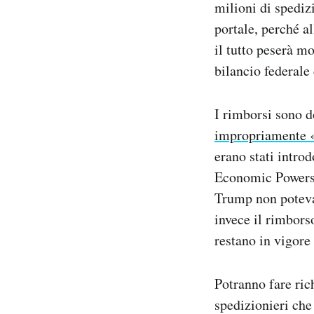
milioni di spediz
portale, perché a
il tutto peserà m
bilancio federale 
I rimborsi sono d
impropriamente «
erano stati intro
Economic Powers 
Trump non poteva 
invece il rimbors
restano in vigore
Potranno fare ric
spedizionieri che