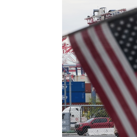
PODCAST
NEWSLETTER
I MIEI PREFERITI
SHOP
CALENDARIO
AREA PERSONALE
Area Personale
Newsletter