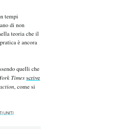
on tempi
dano di non
ella teoria che il
 pratica è ancora
ssendo quelli che
York Times
scrive
 action
, come si
TI UNITI