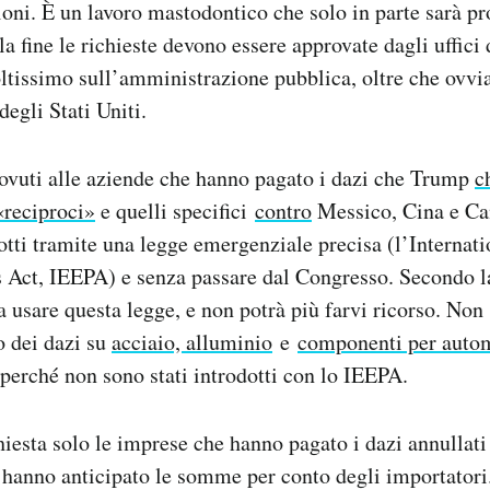
ioni. È un lavoro mastodontico che solo in parte sarà pr
lla fine le richieste devono essere approvate dagli uffic
oltissimo sull’amministrazione pubblica, oltre che ovv
degli Stati Uniti.
ovuti alle aziende che hanno pagato i dazi che Trump
c
reciproci»
e quelli specifici
contro
Messico, Cina e Can
dotti tramite una legge emergenziale precisa (l’Interna
Act, IEEPA) e senza passare dal Congresso. Secondo l
usare questa legge, e non potrà più farvi ricorso. Non 
o dei dazi su
acciaio, alluminio
e
componenti per auto
 perché non sono stati introdotti con lo IEEPA.
hiesta solo le imprese che hanno pagato i dazi annullati 
 hanno anticipato le somme per conto degli importatori.