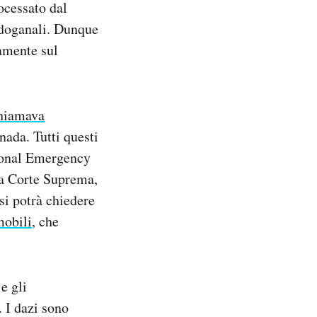
ocessato dal
i doganali. Dunque
iamente sul
hiamava
ada. Tutti questi
tional Emergency
a Corte Suprema,
si potrà chiedere
mobili
, che
e gli
 I dazi sono