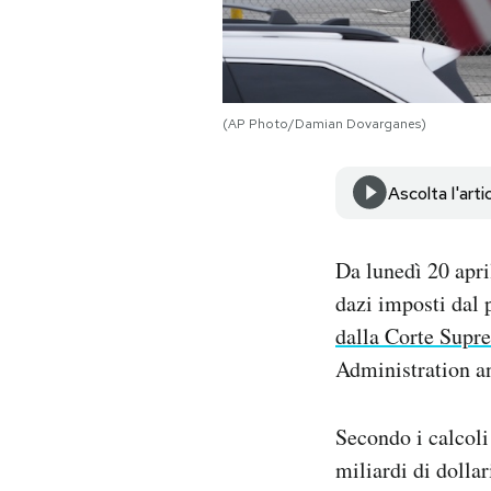
Notifiche mobile
Regala il Post
Hai bisogno di aiuto?
Esci
(AP Photo/Damian Dovarganes)
Ascolta l'arti
Da lunedì 20 apri
dazi imposti dal 
dalla Corte Supr
Administration an
Secondo i calcoli
miliardi di dollar