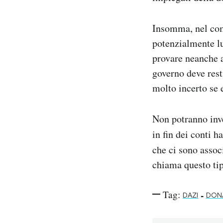
Insomma, nel com
potenzialmente lu
provare neanche a 
governo deve rest
molto incerto se 
Non potranno inve
in fin dei conti h
che ci sono asso
chiama questo tip
Tag:
-
DAZI
DON