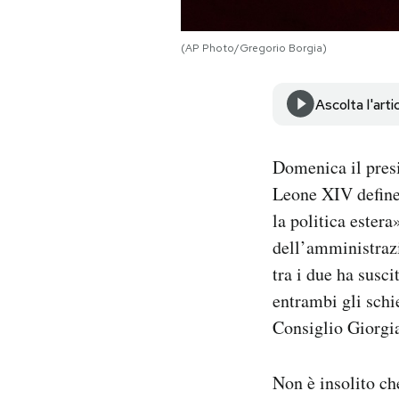
Notifiche mobile
Regala il Post
(AP Photo/Gregorio Borgia)
Hai bisogno di aiuto?
Esci
Ascolta l'arti
Domenica il pres
Leone XIV defin
la politica estera
dell’amministrazi
tra i due ha susci
entrambi gli schi
Consiglio Giorgia
Non è insolito c