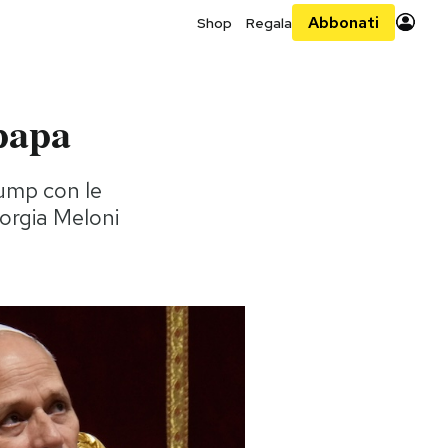
Abbonati
Shop
Regala
papa
rump con le
iorgia Meloni