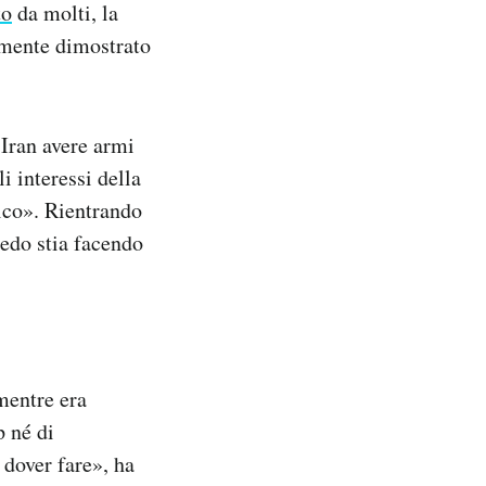
to
da molti, la
ormente dimostrato
’Iran avere armi
i interessi della
tico». Rientrando
redo stia facendo
mentre era
p né di
 dover fare», ha