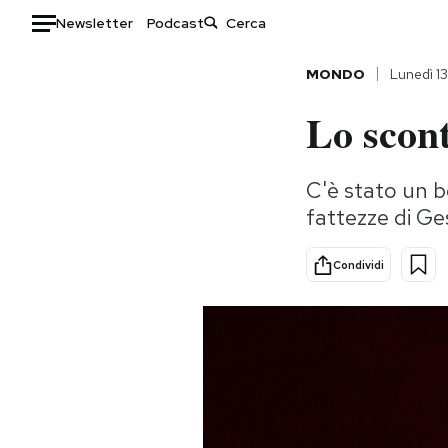
Newsletter
Podcast
Auto
MONDO
Lunedì 13
Lo scon
HOME
Italia
Moda
C'è stato un b
Mondo
Libri
fattezze di Ge
Politica
Consumismi
Tecnologia
Storie/Idee
Condividi
Internet
Ok Boomer!
Scienza
Media
Cultura
Europa
Economia
Altrecose
Sport
Mondiali calcio 2026