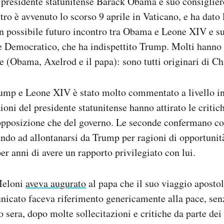
 presidente statunitense Barack Obama e suo consiglie
ntro è avvenuto lo scorso 9 aprile in Vaticano, e ha dato
n possibile futuro incontro tra Obama e Leone XIV e su
e Democratico, che ha indispettito Trump. Molti hanno
re (Obama, Axelrod e il papa): sono tutti originari di C
ump e Leone XIV è stato molto commentato a livello in
zioni del presidente statunitense hanno attirato le critic
l’opposizione che del governo. Le seconde confermano 
ndo ad allontanarsi da Trump per ragioni di opportunità
er anni di avere un rapporto privilegiato con lui.
Meloni
aveva augurato
al papa che il suo viaggio apostol
unicato faceva riferimento genericamente alla pace, se
 sera, dopo molte sollecitazioni e critiche da parte dei 