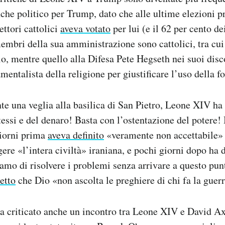
he politico per Trump, dato che alle ultime elezioni pr
ettori cattolici
aveva votato
per lui (e il 62 per cento dei
embri della sua amministrazione sono cattolici, tra cui 
, mentre quello alla Difesa Pete Hegseth nei suoi disc
entalista della religione per giustificare l’uso della fo
nte una veglia alla basilica di San Pietro, Leone XIV ha
stessi e del denaro! Basta con l’ostentazione del potere!
giorni prima
aveva definito
«veramente non accettabile»
ere «l’intera civiltà» iraniana, e pochi giorni dopo ha
iamo di risolvere i problemi senza arrivare a questo punt
etto
che Dio «non ascolta le preghiere di chi fa la guerr
a criticato anche un incontro tra Leone XIV e David A