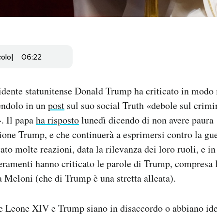
colo
06:22
idente statunitense Donald Trump ha criticato in modo
endolo in un
post
sul suo social Truth «debole sul crimin
». Il papa
ha risposto
lunedì dicendo di non avere paura
one Trump, e che continuerà a esprimersi contro la gue
tato molte reazioni, data la rilevanza dei loro ruoli, e in 
eramenti hanno criticato le parole di Trump, compresa l
 Meloni (che di Trump è una stretta alleata).
he Leone XIV e Trump siano in disaccordo o abbiano ide