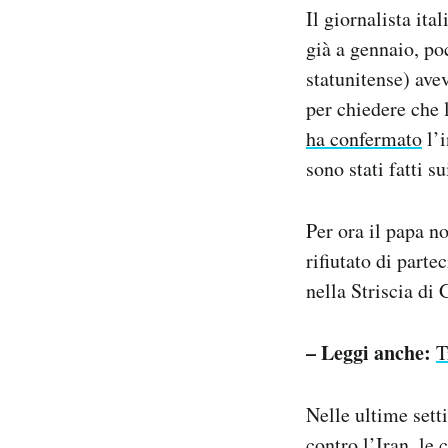
Il giornalista ita
già a gennaio, po
statunitense) av
per chiedere che 
ha confermato
l’i
sono stati fatti su
Per ora il papa no
rifiutato di parte
nella Striscia di
– Leggi anche:
T
Nelle ultime setti
contro l’Iran, le