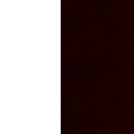
PODCAST
NEWSLETTER
I MIEI PREFERITI
SHOP
CALENDARIO
AREA PERSONALE
Area Personale
Newsletter