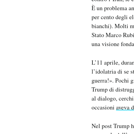
È un problema anc
per cento degli el
bianchi). Molti m
Stato Marco Rubio
una visione fondam
L’11 aprile, dura
l’idolatria di se 
guerra!». Pochi 
Trump di distrugg
al dialogo, cerch
occasioni
aveva d
Nel post Trump h