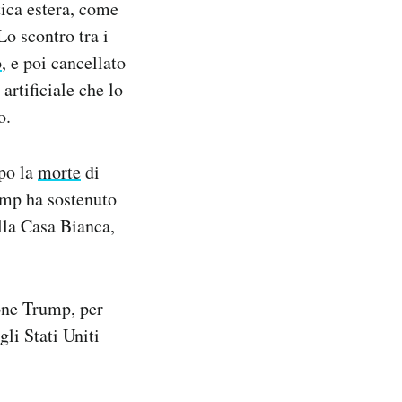
tica estera, come
Lo scontro tra i
o
, e poi cancellato
artificiale che lo
o.
po la
morte
di
ump ha sostenuto
lla Casa Bianca,
ione Trump, per
li Stati Uniti