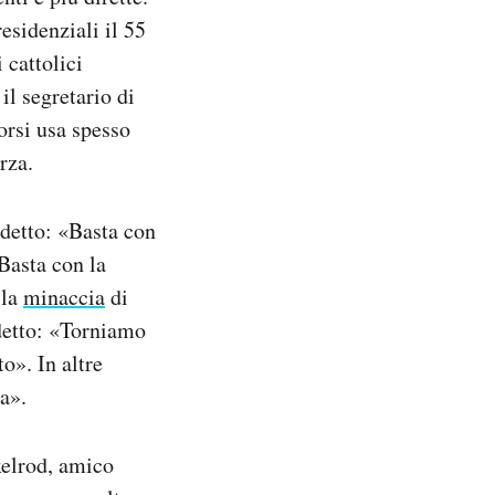
esidenziali il 55
 cattolici
il segretario di
orsi usa spesso
rza.
 detto: «Basta con
 Basta con la
 la
minaccia
di
 detto: «Torniamo
o». In altre
a».
xelrod, amico