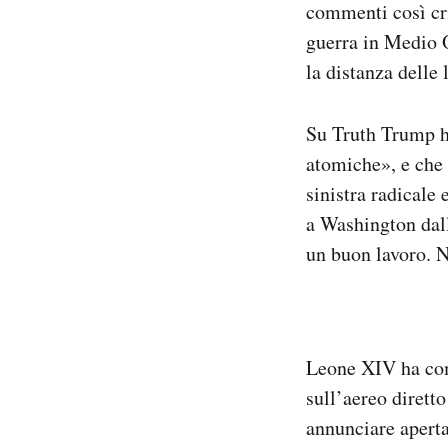
commenti così crit
guerra in Medio O
la distanza delle 
Su Truth Trump ha
atomiche», e che 
sinistra radicale
a Washington dall
un buon lavoro. 
Leone XIV ha com
sull’aereo dirett
annunciare aperta