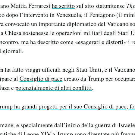
liano Mattia Ferraresi
ha scritto
sul sito statunitense
The
co dopo l’intervento in Venezuela, il Pentagono (il mini
eva convocato un importante diplomatico del Vaticano s
la Chiesa sostenesse le operazioni militari degli Stati U
ncontro, ma ha descritto come «esagerati e distorti» i r
i giornali.
n ha fatto viaggi ufficiali negli Stati Uniti, e il Vatica
cipare al
Consiglio di pace
creato da Trump per occupars
 Gaza e
potenzialmente di altri conflitti
.
rump ha grandi progetti per il suo Consiglio di pace, fo
mane, e specialmente dall’inizio della guerra di Israele
 critiche di Leone XIV a Trump sono diventate più frequen