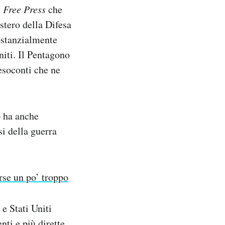
 Free Press
che
stero della Difesa
ostanzialmente
niti. Il Pentagono
esoconti che ne
no ha anche
i della guerra
rse un po’ troppo
 e Stati Uniti
ti e più dirette.