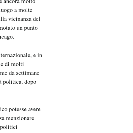
re ancora molto
 luogo a molte
lla vicinanza del
 notato un punto
hicago.
ternazionale, e in
he di molti
come da settimane
 politica, dopo
ico potesse avere
nza menzionare
politici