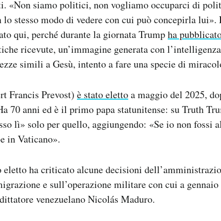
sti. «Non siamo politici, non vogliamo occuparci di poli
n lo stesso modo di vedere con cui può concepirla lui». 
ato qui, perché durante la giornata Trump
ha pubblicat
tiche ricevute, un’immagine generata con l’intelligenza 
ezze simili a Gesù, intento a fare una specie di miracol
t Francis Prevost)
è stato eletto
a maggio del 2025, do
a 70 anni ed è il primo papa statunitense: su Truth Tr
sso lì» solo per quello, aggiungendo: «Se io non fossi a
e in Vaticano».
 eletto ha criticato alcune decisioni dell’amministraz
grazione e sull’operazione militare con cui a gennaio g
 dittatore venezuelano Nicolás Maduro.