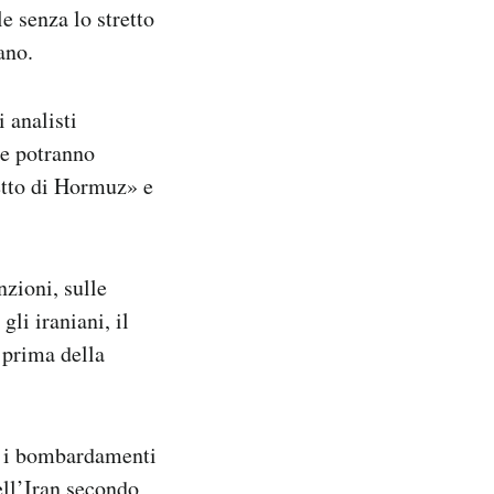
 senza lo stretto
iano.
 analisti
me potranno
etto di Hormuz» e
nzioni, sulle
gli iraniani, il
 prima della
ra i bombardamenti
ell’Iran secondo