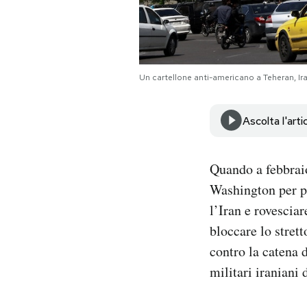
Notifiche mobile
Regala il Post
Hai bisogno di aiuto?
Esci
Un cartellone anti-americano a Teheran, I
Ascolta l'arti
Quando a febbrai
Washington per p
l’Iran e rovescia
bloccare lo strett
contro la catena 
militari iraniani 