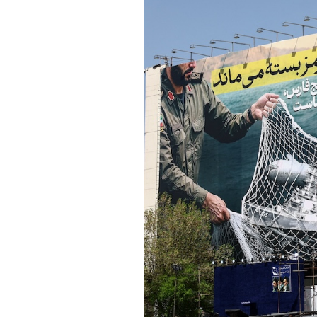
PODCAST
NEWSLETTER
I MIEI PREFERITI
SHOP
CALENDARIO
AREA PERSONALE
Area Personale
Newsletter