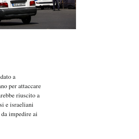
dato a
no per attaccare
arebbe riuscito a
i e israeliani
i da impedire ai