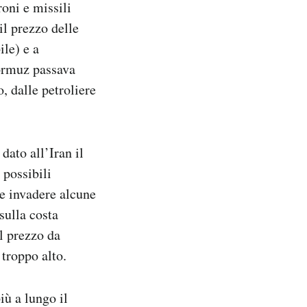
roni e missili
il prezzo delle
ile) e a
Hormuz passava
, dalle petroliere
dato all’Iran il
 possibili
ome invadere alcune
sulla costa
il prezzo da
o troppo alto.
iù a lungo il