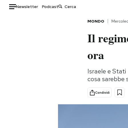
Newsletter
Podcast
Auto
MONDO
Mercoled
Il regim
HOME
Italia
Moda
ora
Mondo
Libri
Politica
Consumismi
Israele e Stat
Tecnologia
Storie/Idee
cosa sarebbe 
Internet
Ok Boomer!
Scienza
Media
Condividi
Cultura
Europa
Economia
Altrecose
Sport
Mondiali calcio 2026