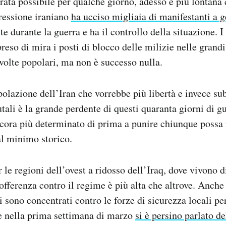
ata possibile per qualche giorno, adesso è più lontana
ressione iraniano
ha ucciso migliaia di manifestanti a 
ste durante la guerra e ha il controllo della situazione. 
reso di mira i posti di blocco delle milizie nelle grandi
ivolte popolari, ma non è successo nulla.
polazione dell’Iran che vorrebbe più libertà e invece s
tali è la grande perdente di questi quaranta giorni di g
ncora più determinato di prima a punire chiunque possa
a al minimo storico.
 le regioni dell’ovest a ridosso dell’Iraq, dove vivono d
offerenza contro il regime è più alta che altrove. Anche 
sono concentrati contro le forze di sicurezza locali per
 e nella prima settimana di marzo
si è persino parlato de