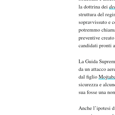
la dottrina dei
de
struttura del reg
sopravvissuto e c
potremmo chiamar
preventive creato
candidati pronti 
La Guida Supre
da un attacco aere
dal figlio
Mojtab
sicurezza e alcun
sua fosse una nom
Anche l’ipotesi d