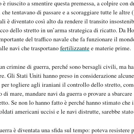
o è riuscito a smentire questa premessa, a colpire con d
che tentavano di passare e a scoraggiare tutte le altre (
li è diventato così alto da rendere il transito insostenib
occo dello stretto in un’arma strategica di ricatto. Da 
mportante del traffico navale che fa funzionare il mondo
alle navi che trasportano
fertilizzante
e materie prime.
un crimine di guerra, perché sono bersagli civili, ma ha 
re. Gli Stati Uniti hanno preso in considerazione alcune
 per togliere agli iraniani il controllo dello stretto, c
tto di mare, mandare navi da guerra o provare a sbarcare 
retto. Se non lo hanno fatto è perché hanno stimato che 
oldati americani uccisi e le navi distrutte, sarebbe stat
uerra è diventata una sfida sul tempo: poteva resistere p