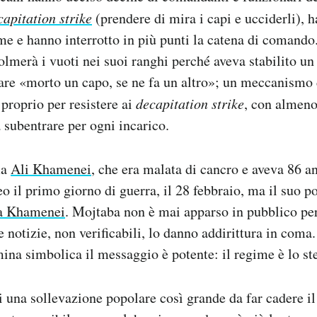
capitation strike
(
prendere di mira i capi e ucciderli), 
ime e hanno interrotto in più punti la catena di comando
olmerà i vuoti nei suoi ranghi perché aveva stabilito 
e «morto un capo, se ne fa un altro»; un meccanismo
 proprio per resistere ai
decapitation strike
, con almeno
a subentrare per ogni incarico.
ma
Ali Khamenei
, che era malata di cancro e aveva 86 an
o il primo giorno di guerra, il 28 febbraio, ma il suo po
a Khamenei
. Mojtaba non è mai apparso in pubblico per
e notizie, non verificabili, lo danno addirittura in coma
ina simbolica il messaggio è potente: il regime è lo s
i una sollevazione popolare così grande da far cadere il