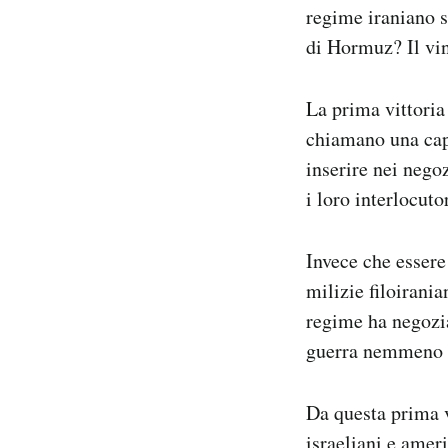
regime iraniano 
di Hormuz? Il vin
La prima vittoria 
chiamano una capa
inserire nei nego
i loro interlocut
Invece che essere
milizie filoirania
regime ha negozia
guerra nemmeno 
Da questa prima v
israeliani e amer