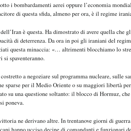
sotto i bombardamenti aerei oppure l’economia mondiale
citore di questa sfida, almeno per ora, è il regime iran
dell’Iran è questa. Ha dimostrato di avere quella che gli
cità di deterrenza. Da ora in poi gli iraniani del regi
ziati questa minaccia: «… altrimenti blocchiamo lo str
ori si spaventeranno.
 costretto a negoziare sul programma nucleare, sulle sa
ne sparse per il Medio Oriente o su maggiori libertà per 
to su una questione soltanto: il blocco di Hormuz, che
si poneva.
ittoria ne derivano altre. In trentanove giorni di guer
icani hanno ucciso decine di comandanti e funzionari d