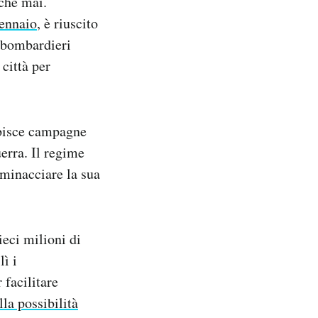
 che mai.
gennaio
, è riuscito
I bombardieri
 città per
ubisce campagne
uerra. Il regime
 minacciare la sua
ieci milioni di
lì i
 facilitare
lla possibilità