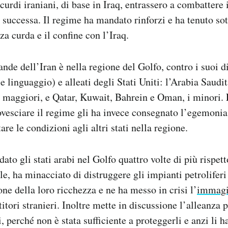
 curdi iraniani, di base in Iraq, entrassero a combattere
 successa. Il regime ha mandato rinforzi e ha tenuto sot
za curda e il confine con l’Iraq.
ande dell’Iran è nella regione del Golfo, contro i suoi d
 e linguaggio) e alleati degli Stati Uniti: l’Arabia Saudi
e maggiori, e Qatar, Kuwait, Bahrein e Oman, i minori.
vesciare il regime gli ha invece consegnato l’egemonia
tare le condizioni agli altri stati nella regione.
ato gli stati arabi nel Golfo quattro volte di più rispet
e, ha minacciato di distruggere gli impianti petroliferi
one della loro ricchezza e ne ha messo in crisi l’
immagin
stitori stranieri. Inoltre mette in discussione l’alleanza p
i, perché non è stata sufficiente a proteggerli e anzi li h