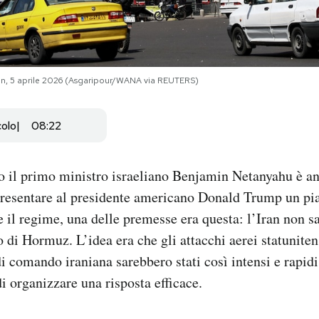
ran, 5 aprile 2026 (Asgaripour/WANA via REUTERS)
colo
08:22
o il primo ministro israeliano Benjamin Netanyahu è an
resentare al presidente americano Donald Trump un pia
re il regime, una delle premesse era questa: l’Iran non s
o di Hormuz. L’idea era che gli attacchi aerei statunitens
di comando iraniana sarebbero stati così intensi e rapid
di organizzare una risposta efficace.