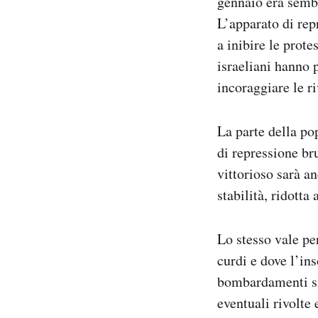
gennaio era sembr
L’apparato di rep
a inibire le prote
israeliani hanno p
incoraggiare le r
La parte della po
di repressione bru
vittorioso sarà a
stabilità, ridott
Lo stesso vale per
curdi e dove l’ins
bombardamenti si 
eventuali rivolte