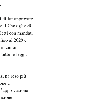
e
 di far approvare
to il Consiglio di
letti con mandati
 fino al 2029 e
 in cui un
tutte le leggi,
sz,
ha reso
più
one a
 l’approvazione
cisione.