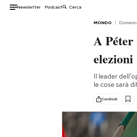
Newsletter
Podcast
Auto
MONDO
Domenica
A Péter
HOME
Italia
Moda
elezioni
Mondo
Libri
Politica
Consumismi
Il leader dell
Tecnologia
Storie/Idee
le cose sarà di
Internet
Ok Boomer!
Scienza
Media
Condividi
Cultura
Europa
Economia
Altrecose
Sport
Mondiali calcio 2026