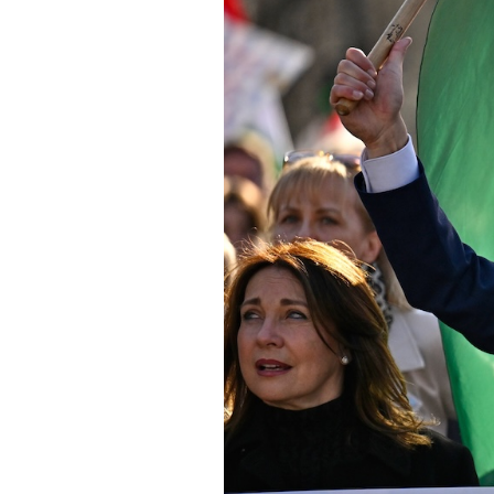
PODCAST
NEWSLETTER
I MIEI PREFERITI
SHOP
CALENDARIO
AREA PERSONALE
Area Personale
Newsletter