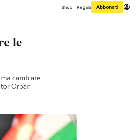
Abbonati
Shop
Regala
e le
i, ma cambiare
iktor Orbán