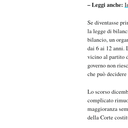
– Leggi anche:
I
Se diventasse pr
la legge di bilanc
bilancio, un orga
dai 6 ai 12 anni.
vicino al partito 
governo non riesca
che può decidere 
Lo scorso dicembr
complicato rimuov
maggioranza semp
della Corte costi