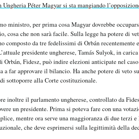
n Ungheria Péter Magyar si sta mangiando l’opposizion
imo ministro, per prima cosa Magyar dovrebbe occuparsi
io, cosa che non sarà facile. Sulla legge ha potere di ve
no composto da tre fedelissimi di Orbán recentemente e
 L’attuale presidente ungherese, Tamás Sulyok, in carica
di Orbán, Fidesz, può indire elezioni anticipate nel caso
 a far approvare il bilancio. Ha anche potere di veto su 
di sottoporre alla Corte costituzionale.
e inoltre il parlamento ungherese, controllato da Fide
ere un presidente. Prima si poteva fare con una votazi
lice, mentre ora serve una maggioranza di due terzi e
tuzionale, che deve esprimersi sulla legittimità della de