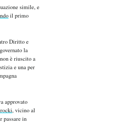
tuazione simile, e
ando
il primo
tro Diritto e
 governato la
non è riuscito a
stizia e una per
campagna
eva approvato
rocki
, vicino al
ar passare in