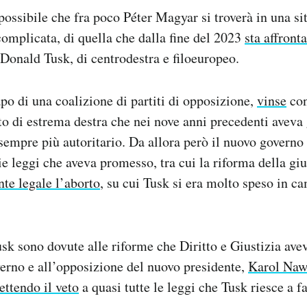
 possibile che fra poco Péter Magyar si troverà in una si
complicata, di quella che dalla fine del 2023
sta affront
Donald Tusk, di centrodestra e filoeuropeo.
apo di una coalizione di partiti di opposizione,
vinse
con
tito di estrema destra che nei nove anni precedenti aveva
empre più autoritario. Da allora però il nuovo governo 
ie leggi che aveva promesso, tra cui la riforma della giu
te legale l’aborto
, su cui Tusk si era molto speso in 
Tusk sono dovute alle riforme che Diritto e Giustizia av
erno e all’opposizione del nuovo presidente,
Karol Naw
ettendo il veto
a quasi tutte le leggi che Tusk riesce a f