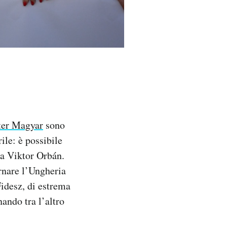
ter Magyar
sono
ile: è possibile
da Viktor Orbán.
rnare l’Ungheria
idesz, di estrema
ando tra l’altro