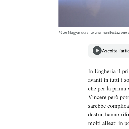
Notifiche mobile
Regala il Post
Hai bisogno di aiuto?
Esci
Péter Magyar durante una manifestazione 
Ascolta l'arti
In Ungheria il pri
avanti in tutti i 
che per la prima 
Vincere però pot
sarebbe complicat
destra, hanno rif
molti alleati in p