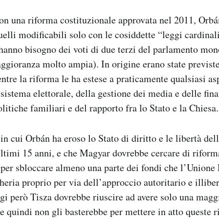
on una riforma costituzionale approvata nel 2011, Orbá
elli modificabili solo con le cosiddette “leggi cardinal
 hanno bisogno dei voti di due terzi del parlamento mo
ggioranza molto ampia). In origine erano state previste
entre la riforma le ha estese a praticamente qualsiasi as
 sistema elettorale, della gestione dei media e delle fin
itiche familiari e del rapporto fra lo Stato e la Chiesa.
in cui Orbán ha eroso lo Stato di diritto e le libertà de
ultimi 15 anni, e che Magyar dovrebbe cercare di rifor
per sbloccare almeno una parte dei fondi che l’Unione
eria proprio per via dell’approccio autoritario e illibe
gi però Tisza dovrebbe riuscire ad avere solo una mag
e quindi non gli basterebbe per mettere in atto queste r