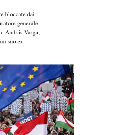
re bloccate dai
uratore generale,
ma, András Varga,
 un suo ex