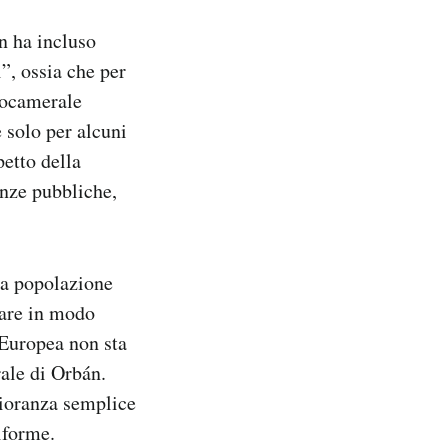
n ha incluso
i”, ossia che per
nocamerale
 solo per alcuni
petto della
anze pubbliche,
lla popolazione
mare in modo
 Europea non sta
rale di Orbán.
gioranza semplice
iforme.