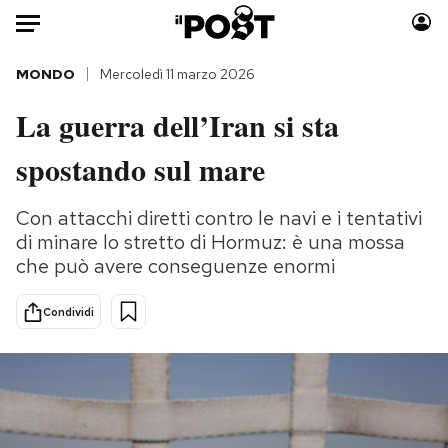
Auto
MONDO
Mercoledì 11 marzo 2026
La guerra dell’Iran si sta
HOME
spostando sul mare
Italia
Moda
Mondo
Libri
Con attacchi diretti contro le navi e i tentativi
Politica
Consumismi
di minare lo stretto di Hormuz: è una mossa
Tecnologia
Storie/Idee
che può avere conseguenze enormi
Internet
Ok Boomer!
Scienza
Media
Condividi
Cultura
Europa
Economia
Altrecose
Sport
Mondiali calcio 2026