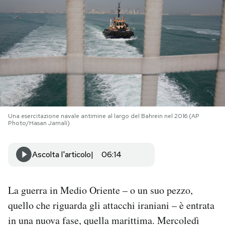
PODCAST
NEWSLETTER
I MIEI PREFERITI
Una esercitazione navale antimine al largo del Bahrein nel 2016 (AP
SHOP
Photo/Hasan Jamali)
CALENDARIO
Ascolta l'articolo
06:14
AREA PERSONALE
La guerra in Medio Oriente – o un suo pezzo,
quello che riguarda gli attacchi iraniani – è entrata
Area Personale
in una nuova fase, quella marittima. Mercoledì
Newsletter