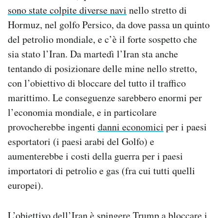
sono state colpite diverse navi
Notifiche mobile
nello stretto di
Regala il Post
Hormuz, nel golfo Persico, da dove passa un quinto
Hai bisogno di aiuto?
del petrolio mondiale, e c’è il forte sospetto che
Esci
sia stato l’Iran. Da martedì l’Iran sta anche
tentando di posizionare delle mine nello stretto,
con l’obiettivo di bloccare del tutto il traffico
marittimo. Le conseguenze sarebbero enormi per
l’economia mondiale, e in particolare
provocherebbe ingenti
danni economici
per i paesi
esportatori (i paesi arabi del Golfo) e
aumenterebbe i costi della guerra per i paesi
importatori di petrolio e gas (fra cui tutti quelli
europei).
L’obiettivo dell’Iran è spingere Trump a bloccare i