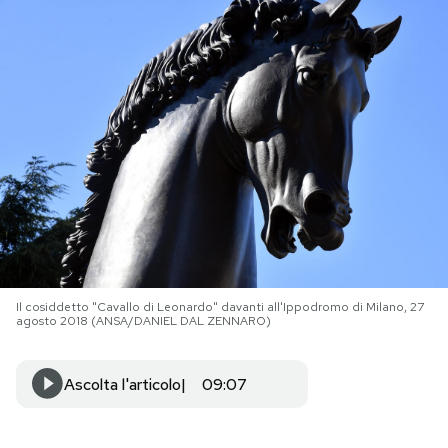
PODCAST
NEWSLETTER
I MIEI PREFERITI
SHOP
CALENDARIO
Il cosiddetto "Cavallo di Leonardo" davanti all'Ippodromo di Milano, 27
agosto 2018 (ANSA/DANIEL DAL ZENNARO)
AREA PERSONALE
Ascolta l'articolo
09:07
Area Personale
Newsletter