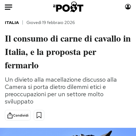
Auto
ITALIA
Giovedì 19 febbraio 2026
Il consumo di carne di cavallo in
HOME
Italia, e la proposta per
Italia
Moda
Mondo
Libri
fermarlo
Politica
Consumismi
Tecnologia
Storie/Idee
Un divieto alla macellazione discusso alla
Camera si porta dietro dilemmi etici e
Internet
Ok Boomer!
preoccupazioni per un settore molto
Scienza
Media
sviluppato
Cultura
Europa
Economia
Altrecose
Condividi
Sport
Mondiali calcio 2026