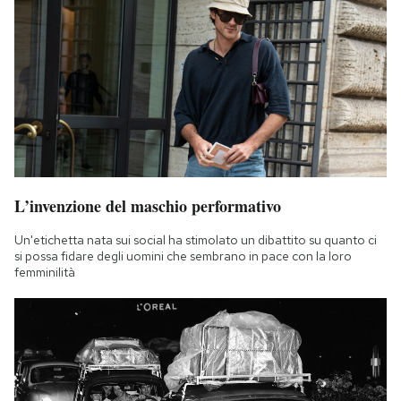
L’invenzione del maschio performativo
Un'etichetta nata sui social ha stimolato un dibattito su quanto ci
si possa fidare degli uomini che sembrano in pace con la loro
femminilità