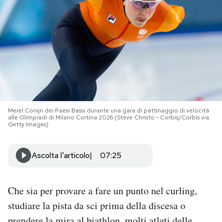
PODCAST
NEWSLETTER
I MIEI PREFERITI
Merel Conijn dei Paesi Bassi durante una gara di pattinaggio di velocità
alle Olimpiadi di Milano Cortina 2026 (Steve Christo - Corbis/Corbis via
SHOP
Getty Images)
CALENDARIO
Ascolta l'articolo
07:25
AREA PERSONALE
Che sia per provare a fare un punto nel curling,
studiare la pista da sci prima della discesa o
Area Personale
Newsletter
prendere la mira al biathlon, molti atleti delle