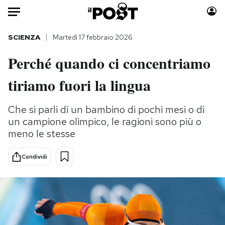
Auto
SCIENZA
Martedì 17 febbraio 2026
Perché quando ci concentriamo
HOME
tiriamo fuori la lingua
Italia
Moda
Mondo
Libri
Che si parli di un bambino di pochi mesi o di
Politica
Consumismi
un campione olimpico, le ragioni sono più o
Tecnologia
Storie/Idee
meno le stesse
Internet
Ok Boomer!
Scienza
Media
Condividi
Cultura
Europa
Economia
Altrecose
Sport
Mondiali calcio 2026