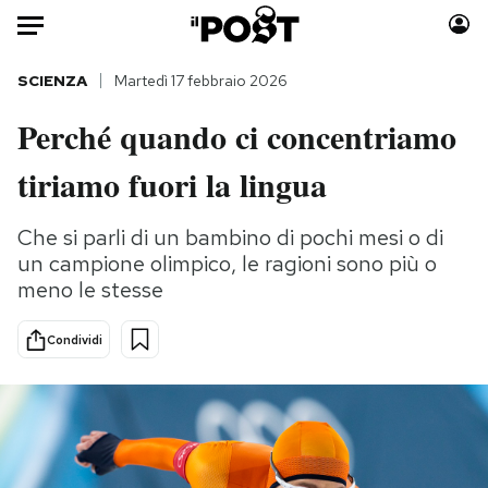
Auto
SCIENZA
Martedì 17 febbraio 2026
Perché quando ci concentriamo
HOME
tiriamo fuori la lingua
Italia
Moda
Mondo
Libri
Che si parli di un bambino di pochi mesi o di
Politica
Consumismi
un campione olimpico, le ragioni sono più o
Tecnologia
Storie/Idee
meno le stesse
Internet
Ok Boomer!
Scienza
Media
Condividi
Cultura
Europa
Economia
Altrecose
Sport
Mondiali calcio 2026