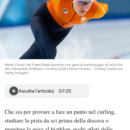
PODCAST
NEWSLETTER
I MIEI PREFERITI
Merel Conijn dei Paesi Bassi durante una gara di pattinaggio di velocità
alle Olimpiadi di Milano Cortina 2026 (Steve Christo - Corbis/Corbis via
SHOP
Getty Images)
CALENDARIO
Ascolta l'articolo
07:25
AREA PERSONALE
Che sia per provare a fare un punto nel curling,
studiare la pista da sci prima della discesa o
Area Personale
Newsletter
prendere la mira al biathlon, molti atleti delle