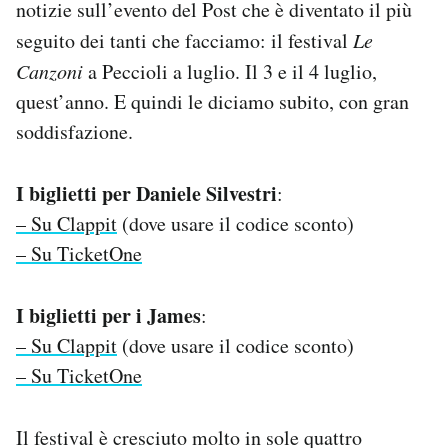
notizie sull’evento del Post che è diventato il più
Notifiche mobile
seguito dei tanti che facciamo: il festival
Le
Regala il Post
Canzoni
a Peccioli a luglio. Il 3 e il 4 luglio,
Hai bisogno di aiuto?
Esci
quest’anno. E quindi le diciamo subito, con gran
soddisfazione.
I biglietti per Daniele Silvestri
:
– Su Clappit
(dove usare il codice sconto)
– Su TicketOne
I biglietti per i James
:
– Su Clappit
(dove usare il codice sconto)
– Su TicketOne
Il festival è cresciuto molto in sole quattro