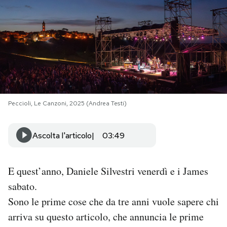
PODCAST
NEWSLETTER
I MIEI PREFERITI
Peccioli, Le Canzoni, 2025 (Andrea Testi)
SHOP
Ascolta l'articolo
03:49
CALENDARIO
E quest’anno, Daniele Silvestri venerdì e i James
sabato.
AREA PERSONALE
Sono le prime cose che da tre anni vuole sapere chi
Area Personale
arriva su questo articolo, che annuncia le prime
Newsletter