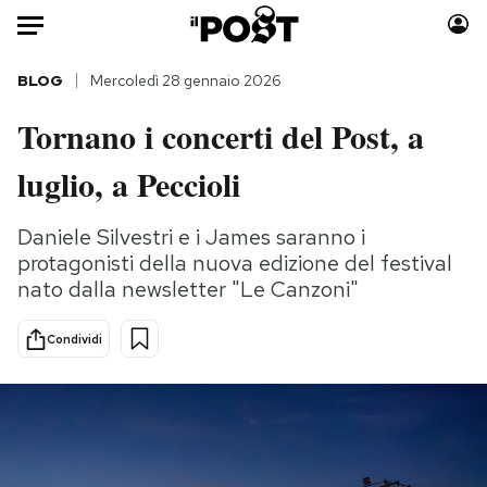
Auto
BLOG
Mercoledì 28 gennaio 2026
Tornano i concerti del Post, a
HOME
luglio, a Peccioli
Italia
Moda
Mondo
Libri
Daniele Silvestri e i James saranno i
Politica
Consumismi
protagonisti della nuova edizione del festival
Tecnologia
Storie/Idee
nato dalla newsletter "Le Canzoni"
Internet
Ok Boomer!
Scienza
Media
Condividi
Cultura
Europa
Economia
Altrecose
Sport
Mondiali calcio 2026