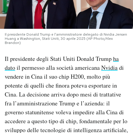
PODCAST
NEWSLETTER
Il presidente Donald Trump e l'amministratore delegato di Nvidia Jensen
Huang a Washington, Stati Uniti, 30 aprile 2025 (AP Photo/Alex
Brandon)
I MIEI PREFERITI
Il presidente degli Stati Uniti Donald Trump
ha
dato
il permesso alla società americana
Nvidia
di
SHOP
vendere in Cina il suo chip H200, molto più
potente di quelli che finora poteva esportare in
CALENDARIO
Cina. La decisione arriva dopo mesi di trattative
fra l’amministrazione Trump e l’azienda: il
AREA PERSONALE
governo statunitense voleva impedire alla Cina di
accedere a questo tipo di chip, fondamentale per lo
Area Personale
sviluppo delle tecnologie di intelligenza artificiale,
Newsletter