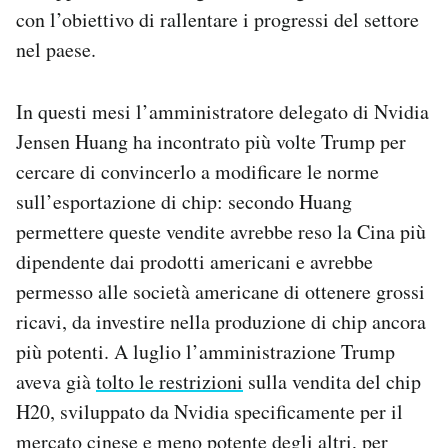
con l’obiettivo di rallentare i progressi del settore
Notifiche mobile
Regala il Post
nel paese.
Hai bisogno di aiuto?
Esci
In questi mesi l’amministratore delegato di Nvidia
Jensen Huang ha incontrato più volte Trump per
cercare di convincerlo a modificare le norme
sull’esportazione di chip: secondo Huang
permettere queste vendite avrebbe reso la Cina più
dipendente dai prodotti americani e avrebbe
permesso alle società americane di ottenere grossi
ricavi, da investire nella produzione di chip ancora
più potenti. A luglio l’amministrazione Trump
aveva già
tolto le restrizioni
sulla vendita del chip
H20, sviluppato da Nvidia specificamente per il
mercato cinese e meno potente degli altri, per