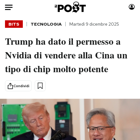
Auto
BITS
TECNOLOGIA
Martedì 9 dicembre 2025
Trump ha dato il permesso a
HOME
Nvidia di vendere alla Cina un
Italia
Moda
Mondo
Libri
tipo di chip molto potente
Politica
Consumismi
Tecnologia
Storie/Idee
Condividi
Internet
Ok Boomer!
Scienza
Media
Cultura
Europa
Economia
Altrecose
Sport
Mondiali calcio 2026