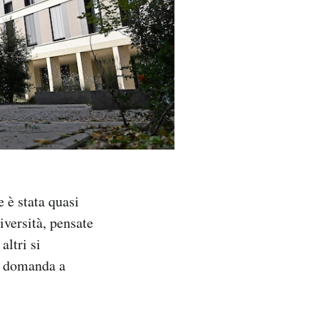
e è stata quasi
versità, pensate
altri si
a domanda a