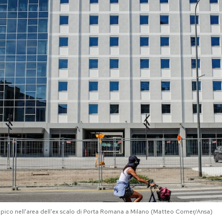
impico nell'area dell'ex scalo di Porta Romana a Milano (Matteo Corner/Ansa)