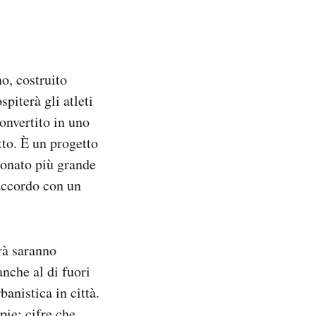
o, costruito
spiterà gli atleti
convertito in uno
tto. È un progetto
zionato più grande
 accordo con un
rà saranno
anche al di fuori
banistica in città.
pie: cifre che