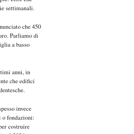
ie settimanali.
nnunciato che 450
euro. Parliamo di
iglia a basso
timi anni, in
nte che edifici
udentesche.
 spesso invece
i o fondazioni:
per costruire