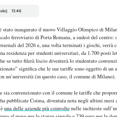
colo
13:46
è stato inaugurato il nuovo Villaggio Olimpico di Milan
scalo ferroviario di Porta Romana, a sudest del centro: o
vernali del 2026 e, una volta terminati i giochi, verrà 
na residenza per studenti universitari, da 1.700 posti le
he se tutto filerà liscio diventerà lo studentato conven
nzionato” significa che le sue tariffe sono oggetto di un
on un’università (in questo caso, il comune di Milano).
 sia convenzionato con il comune le tariffe che propor
e ha pubblicate Coima, diventata nota negli ultimi mesi 
 è
una delle aziende più coinvolte
nelle inchieste sull’ur
uro al mese per le stanze singole e 739 euro per le dop