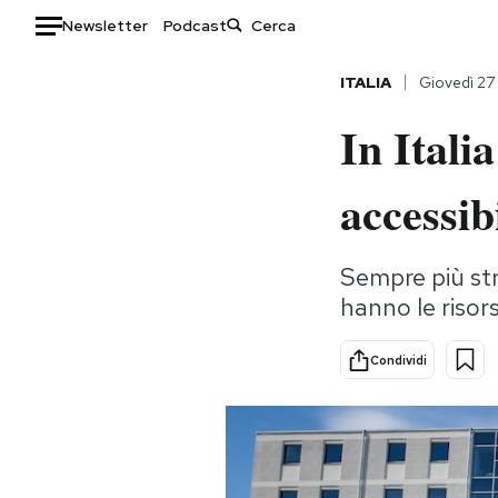
Newsletter
Podcast
Auto
ITALIA
Giovedì 2
In Itali
HOME
Italia
Moda
accessib
Mondo
Libri
Politica
Consumismi
Sempre più str
Tecnologia
Storie/Idee
hanno le risor
Internet
Ok Boomer!
Scienza
Media
Condividi
Cultura
Europa
Economia
Altrecose
Sport
Mondiali calcio 2026