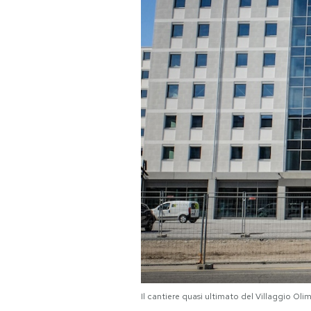
PODCAST
NEWSLETTER
I MIEI PREFERITI
SHOP
CALENDARIO
AREA PERSONALE
Area Personale
Il cantiere quasi ultimato del Villaggio Ol
Newsletter