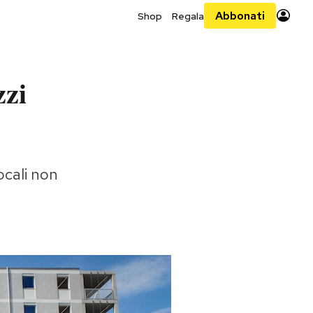
Abbonati
Shop
Regala
zzi
ocali non