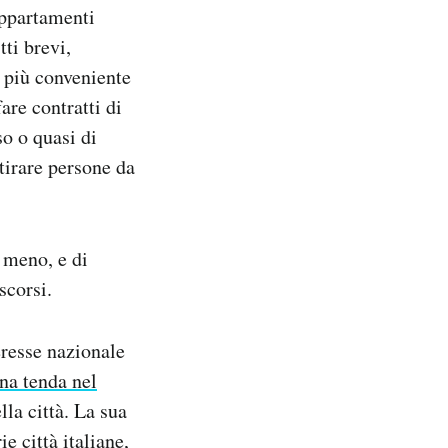
appartamenti
tti brevi,
 più conveniente
fare contratti di
so o quasi di
tirare persone da
 meno, e di
scorsi.
eresse nazionale
na tenda nel
lla città. La sua
e città italiane,