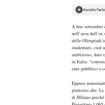
Notifiche mobile
Ascolta l'arti
Regala il Post
Hai bisogno di aiuto?
Esci
A fine settembre 
nell’area dell’ex 
delle Olimpiadi in
studentato, cioè u
ambizioso, dato c
in Italia: “conve
ente pubblico o c
Eppure nonostante
piuttosto alte. L
di Milano perché
Prevedono 1.065 e