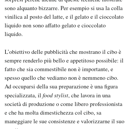
Notifiche mobile
sono alquanto bizzarre. Per esempio si usa la colla
Regala il Post
vinilica al posto del latte, e il gelato e il cioccolato
Hai bisogno di aiuto?
liquido non sono affatto gelato e cioccolato
Esci
liquido.
L’obiettivo delle pubblicità che mostrano il cibo è
sempre renderlo più bello e appetitoso possibile: il
fatto che sia commestibile non è importante, e
spesso quello che vediamo non è nemmeno cibo.
Ad occuparsi della sua preparazione è una figura
specializzata, il
food stylist
, che lavora in una
società di produzione o come libero professionista
e che ha molta dimestichezza col cibo, sa
maneggiare le sue consistenze e valorizzarne il suo