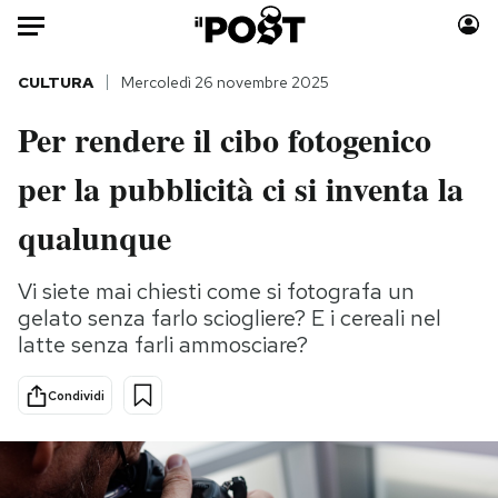
Auto
CULTURA
Mercoledì 26 novembre 2025
Per rendere il cibo fotogenico
HOME
per la pubblicità ci si inventa la
Italia
Moda
Mondo
Libri
qualunque
Politica
Consumismi
Tecnologia
Storie/Idee
Vi siete mai chiesti come si fotografa un
gelato senza farlo sciogliere? E i cereali nel
Internet
Ok Boomer!
latte senza farli ammosciare?
Scienza
Media
Cultura
Europa
Condividi
Economia
Altrecose
Sport
Mondiali calcio 2026