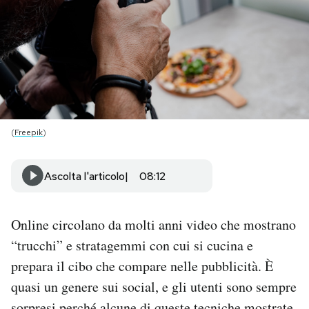
PODCAST
NEWSLETTER
I MIEI PREFERITI
(
Freepik
)
SHOP
Ascolta l'articolo
08:12
CALENDARIO
Online circolano da molti anni video che mostrano
“trucchi” e stratagemmi con cui si cucina e
AREA PERSONALE
prepara il cibo che compare nelle pubblicità. È
quasi un genere sui social, e gli utenti sono sempre
Area Personale
Newsletter
sorpresi perché alcune di queste tecniche mostrate