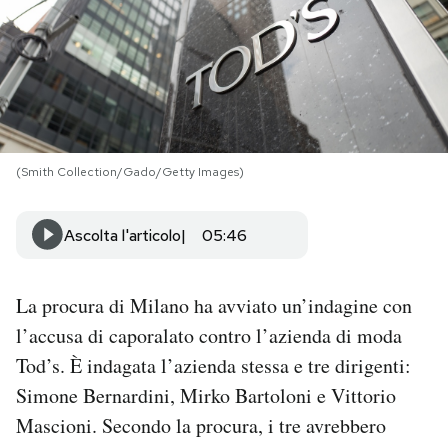
PODCAST
NEWSLETTER
I MIEI PREFERITI
(Smith Collection/Gado/Getty Images)
Ascolta l'articolo
05:46
SHOP
La procura di Milano ha avviato un’indagine con
CALENDARIO
l’accusa di caporalato contro l’azienda di moda
Tod’s. È indagata l’azienda stessa e tre dirigenti:
AREA PERSONALE
Simone Bernardini, Mirko Bartoloni e Vittorio
Area Personale
Mascioni. Secondo la procura, i tre avrebbero
Newsletter