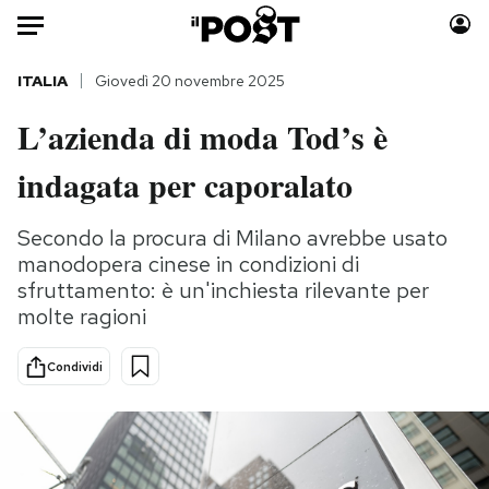
Auto
ITALIA
Giovedì 20 novembre 2025
L’azienda di moda Tod’s è
HOME
indagata per caporalato
Italia
Moda
Mondo
Libri
Secondo la procura di Milano avrebbe usato
Politica
Consumismi
manodopera cinese in condizioni di
Tecnologia
Storie/Idee
sfruttamento: è un'inchiesta rilevante per
Internet
Ok Boomer!
molte ragioni
Scienza
Media
Condividi
Cultura
Europa
Economia
Altrecose
Sport
Mondiali calcio 2026