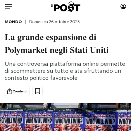
Auto
MONDO
Domenica 26 ottobre 2025
La grande espansione di
HOME
Polymarket negli Stati Uniti
Italia
Moda
Mondo
Libri
Una controversa piattaforma online permette
Politica
Consumismi
di scommettere su tutto e sta sfruttando un
Tecnologia
Storie/Idee
contesto politico favorevole
Internet
Ok Boomer!
Scienza
Media
Condividi
Cultura
Europa
Economia
Altrecose
Sport
Mondiali calcio 2026