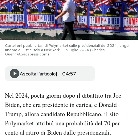
PODCAST
NEWSLETTER
Cartelloni pubblicitari di Polymarket sulle presidenziali del 2024, lungo
una via di Little Italy a New York, il 15 luglio 2024 (Charles
I MIEI PREFERITI
Guerin/Abacapress.com)
Ascolta l'articolo
04:57
SHOP
CALENDARIO
Nel 2024, pochi giorni dopo il dibattito tra Joe
Biden, che era presidente in carica, e Donald
Trump, allora candidato Repubblicano, il sito
AREA PERSONALE
Polymarket attribuì una probabilità del 70 per
Area Personale
cento al ritiro di Biden dalle presidenziali.
Newsletter