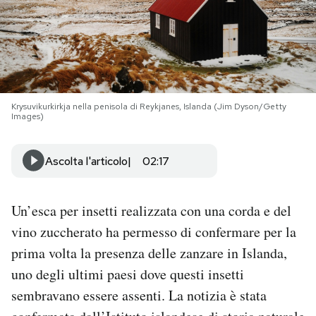
PODCAST
NEWSLETTER
Krysuvikurkirkja nella penisola di Reykjanes, Islanda (Jim Dyson/Getty
Images)
I MIEI PREFERITI
Ascolta l'articolo
02:17
SHOP
Un’esca per insetti realizzata con una corda e del
CALENDARIO
vino zuccherato ha permesso di confermare per la
prima volta la presenza delle zanzare in Islanda,
AREA PERSONALE
uno degli ultimi paesi dove questi insetti
Area Personale
sembravano essere assenti. La notizia è stata
Newsletter