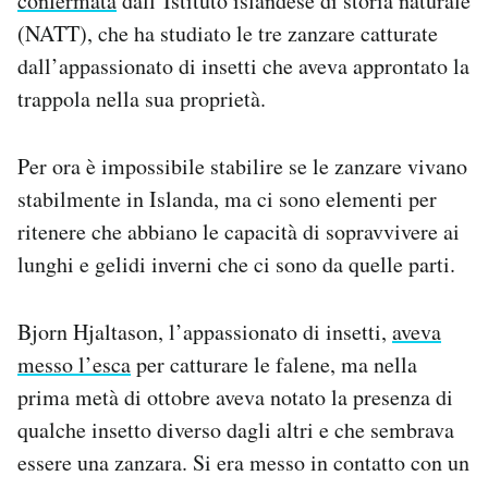
confermata
dall’Istituto islandese di storia naturale
Notifiche mobile
(NATT), che ha studiato le tre zanzare catturate
Regala il Post
dall’appassionato di insetti che aveva approntato la
Hai bisogno di aiuto?
trappola nella sua proprietà.
Esci
Per ora è impossibile stabilire se le zanzare vivano
stabilmente in Islanda, ma ci sono elementi per
ritenere che abbiano le capacità di sopravvivere ai
lunghi e gelidi inverni che ci sono da quelle parti.
Bjorn Hjaltason, l’appassionato di insetti,
aveva
messo l’esca
per catturare le falene, ma nella
prima metà di ottobre aveva notato la presenza di
qualche insetto diverso dagli altri e che sembrava
essere una zanzara. Si era messo in contatto con un