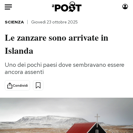
Auto
SCIENZA
Giovedì 23 ottobre 2025
Le zanzare sono arrivate in
HOME
Islanda
Italia
Moda
Mondo
Libri
Uno dei pochi paesi dove sembravano essere
Politica
Consumismi
ancora assenti
Tecnologia
Storie/Idee
Internet
Ok Boomer!
Condividi
Scienza
Media
Cultura
Europa
Economia
Altrecose
Sport
Mondiali calcio 2026