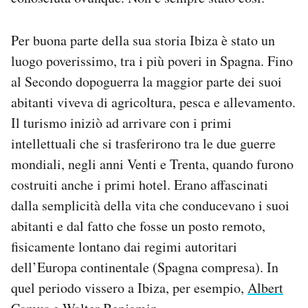
Notifiche mobile
Regala il Post
Per buona parte della sua storia Ibiza è stato un
Hai bisogno di aiuto?
luogo poverissimo, tra i più poveri in Spagna. Fino
Esci
al Secondo dopoguerra la maggior parte dei suoi
abitanti viveva di agricoltura, pesca e allevamento.
Il turismo iniziò ad arrivare con i primi
intellettuali che si trasferirono tra le due guerre
mondiali, negli anni Venti e Trenta, quando furono
costruiti anche i primi hotel. Erano affascinati
dalla semplicità della vita che conducevano i suoi
abitanti e dal fatto che fosse un posto remoto,
fisicamente lontano dai regimi autoritari
dell’Europa continentale (Spagna compresa). In
quel periodo vissero a Ibiza, per esempio,
Albert