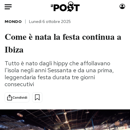
Auto
MONDO
Lunedì 6 ottobre 2025
Come è nata la festa continua a
HOME
Ibiza
Italia
Moda
Mondo
Libri
Tutto è nato dagli hippy che affollavano
Politica
Consumismi
l'isola negli anni Sessanta e da una prima,
Tecnologia
Storie/Idee
leggendaria festa durata tre giorni
Internet
Ok Boomer!
consecutivi
Scienza
Media
Condividi
Cultura
Europa
Economia
Altrecose
Sport
Mondiali calcio 2026