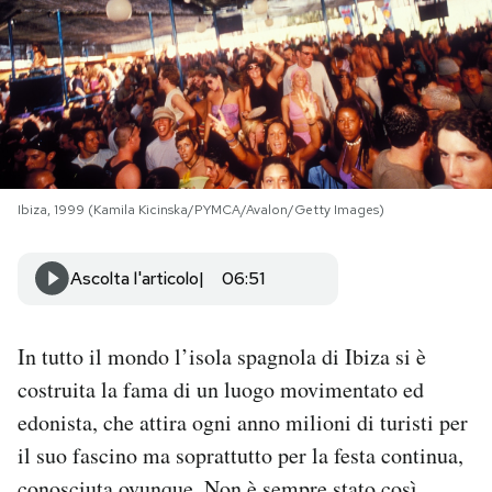
PODCAST
NEWSLETTER
I MIEI PREFERITI
Ibiza, 1999 (Kamila Kicinska/PYMCA/Avalon/Getty Images)
SHOP
Ascolta l'articolo
06:51
CALENDARIO
In tutto il mondo l’isola spagnola di Ibiza si è
costruita la fama di un luogo movimentato ed
AREA PERSONALE
edonista, che attira ogni anno milioni di turisti per
il suo fascino ma soprattutto per la festa continua,
Area Personale
Newsletter
conosciuta ovunque. Non è sempre stato così.