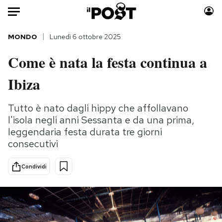
Auto
MONDO
Lunedì 6 ottobre 2025
Come è nata la festa continua a
HOME
Ibiza
Italia
Moda
Mondo
Libri
Tutto è nato dagli hippy che affollavano
Politica
Consumismi
l'isola negli anni Sessanta e da una prima,
Tecnologia
Storie/Idee
leggendaria festa durata tre giorni
Internet
Ok Boomer!
consecutivi
Scienza
Media
Condividi
Cultura
Europa
Economia
Altrecose
Sport
Mondiali calcio 2026