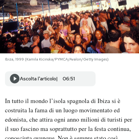
PODCAST
NEWSLETTER
I MIEI PREFERITI
Ibiza, 1999 (Kamila Kicinska/PYMCA/Avalon/Getty Images)
SHOP
Ascolta l'articolo
06:51
CALENDARIO
In tutto il mondo l’isola spagnola di Ibiza si è
costruita la fama di un luogo movimentato ed
AREA PERSONALE
edonista, che attira ogni anno milioni di turisti per
il suo fascino ma soprattutto per la festa continua,
Area Personale
Newsletter
conosciuta ovunque. Non è sempre stato così.