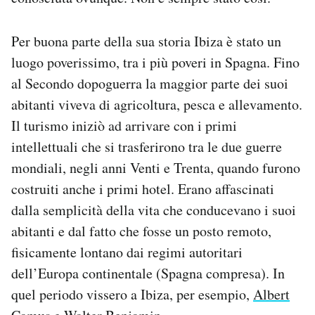
Notifiche mobile
Regala il Post
Per buona parte della sua storia Ibiza è stato un
Hai bisogno di aiuto?
luogo poverissimo, tra i più poveri in Spagna. Fino
Esci
al Secondo dopoguerra la maggior parte dei suoi
abitanti viveva di agricoltura, pesca e allevamento.
Il turismo iniziò ad arrivare con i primi
intellettuali che si trasferirono tra le due guerre
mondiali, negli anni Venti e Trenta, quando furono
costruiti anche i primi hotel. Erano affascinati
dalla semplicità della vita che conducevano i suoi
abitanti e dal fatto che fosse un posto remoto,
fisicamente lontano dai regimi autoritari
dell’Europa continentale (Spagna compresa). In
quel periodo vissero a Ibiza, per esempio,
Albert