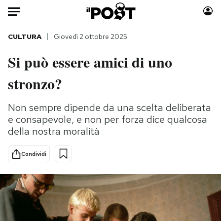
Auto
CULTURA
Giovedì 2 ottobre 2025
Si può essere amici di uno
HOME
stronzo?
Italia
Moda
Mondo
Libri
Non sempre dipende da una scelta deliberata
Politica
Consumismi
e consapevole, e non per forza dice qualcosa
Tecnologia
Storie/Idee
della nostra moralità
Internet
Ok Boomer!
Scienza
Media
Condividi
Cultura
Europa
Economia
Altrecose
Sport
Mondiali calcio 2026