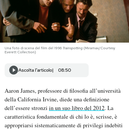
PODCAST
NEWSLETTER
Una foto di scena del film del 1996
Trainspotting
(Miramax/Courtesy
I MIEI PREFERITI
Everett Collection)
SHOP
Ascolta l'articolo
08:50
CALENDARIO
Aaron James, professore di filosofia all’università
della California Irvine, diede una definizione
AREA PERSONALE
dell’essere stronzi
in un suo libro del 2012
. La
caratteristica fondamentale di chi lo è, scrisse, è
Area Personale
appropriarsi sistematicamente di privilegi indebiti
Newsletter