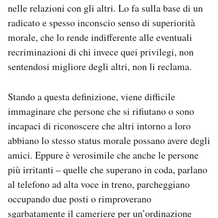
nelle relazioni con gli altri. Lo fa sulla base di un
Notifiche mobile
Regala il Post
radicato e spesso inconscio senso di superiorità
Hai bisogno di aiuto?
morale, che lo rende indifferente alle eventuali
Esci
recriminazioni di chi invece quei privilegi, non
sentendosi migliore degli altri, non li reclama.
Stando a questa definizione, viene difficile
immaginare che persone che si rifiutano o sono
incapaci di riconoscere che altri intorno a loro
abbiano lo stesso status morale possano avere degli
amici. Eppure è verosimile che anche le persone
più irritanti – quelle che superano in coda, parlano
al telefono ad alta voce in treno, parcheggiano
occupando due posti o rimproverano
sgarbatamente il cameriere per un’ordinazione