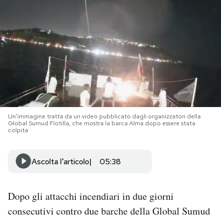
PODCAST
NEWSLETTER
I MIEI PREFERITI
Un’immagine tratta da un video pubblicato dagli organizzatori della
SHOP
Global Sumud Flotilla, che mostra la barca Alma dopo essere stata
colpita
CALENDARIO
Ascolta l'articolo
05:38
AREA PERSONALE
Dopo gli attacchi incendiari in due giorni
Area Personale
consecutivi contro due barche della Global Sumud
Newsletter