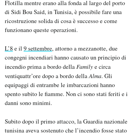
Flotilla mentre erano alla fonda al largo del porto
Notifiche mobile
di Sidi Bou Said, in Tunisia, è possibile fare una
Regala il Post
ricostruzione solida di cosa è successo e come
Hai bisogno di aiuto?
Esci
funzionano queste operazioni.
L’8
e il
9 settembre
, attorno a mezzanotte, due
congegni incendiari hanno causato un principio di
incendio prima a bordo della
Family
e circa
ventiquattr’ore dopo a bordo della
Alma
. Gli
equipaggi di entrambe le imbarcazioni hanno
spento subito le fiamme. Non ci sono stati feriti e i
danni sono minimi.
Subito dopo il primo attacco, la Guardia nazionale
tunisina aveva sostenuto che l’incendio fosse stato