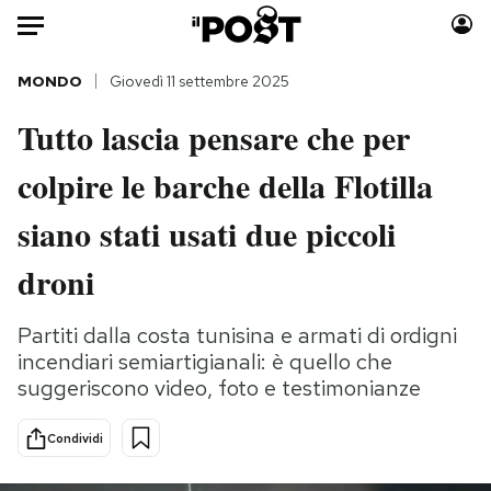
Auto
MONDO
Giovedì 11 settembre 2025
Tutto lascia pensare che per
HOME
colpire le barche della Flotilla
Italia
Moda
Mondo
Libri
siano stati usati due piccoli
Politica
Consumismi
droni
Tecnologia
Storie/Idee
Internet
Ok Boomer!
Partiti dalla costa tunisina e armati di ordigni
Scienza
Media
incendiari semiartigianali: è quello che
Cultura
Europa
suggeriscono video, foto e testimonianze
Economia
Altrecose
Sport
Mondiali calcio 2026
Condividi