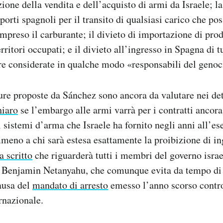
ione della vendita e dell’acquisto di armi da Israele; la
porti spagnoli per il transito di qualsiasi carico che po
mpreso il carburante; il divieto di importazione di prod
ritori occupati; e il divieto all’ingresso in Spagna di t
re considerate in qualche modo «responsabili del genoc
re proposte da Sánchez sono ancora da valutare nei det
hiaro
se l’embargo alle armi varrà per i contratti ancora 
sistemi d’arma che Israele ha fornito negli anni all’es
eno a chi sarà estesa esattamente la proibizione di in
a scritto
che riguarderà tutti i membri del governo isra
o Benjamin Netanyahu, che comunque evita da tempo di 
ausa del
mandato di arresto
emesso l’anno scorso contro 
rnazionale.