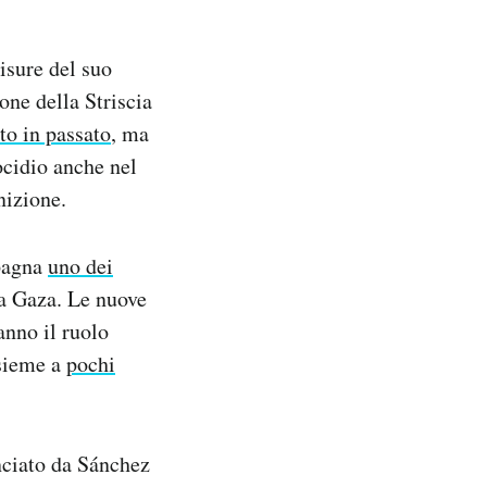
isure del suo
one della Striscia
tto in passato
, ma
ocidio anche nel
nizione.
Spagna
uno dei
 a Gaza. Le nuove
anno il ruolo
ssieme a
pochi
nciato da Sánchez