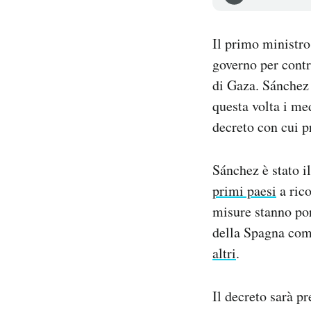
Notifiche mobile
Regala il Post
Il primo ministr
Hai bisogno di aiuto?
governo per contr
Esci
di Gaza. Sánchez
questa volta i me
decreto con cui p
Sánchez è stato i
primi paesi
a rico
misure stanno por
della Spagna com
altri
.
Il decreto sarà p