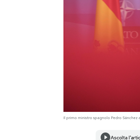
PODCAST
NEWSLETTER
I MIEI PREFERITI
SHOP
CALENDARIO
AREA PERSONALE
Il primo ministro spagnolo Pedro Sánchez a
Area Personale
Newsletter
Ascolta l'arti