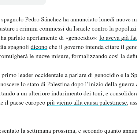
o spagnolo Pedro Sánchez ha annunciato lunedì nuove m
astare i crimini commessi da Israele contro la popolazi
 ha parlato apertamente di «genocidio»:
lo aveva già fa
dia spagnoli
dicono
che il governo intenda citare il gen
romulgherà le nuove misure, formalizzando così la defi
l primo leader occidentale a parlare di genocidio e la 
noscere lo stato di Palestina dopo l’inizio della guerra
tando a un ulteriore indurimento dei toni, e consolider
e il paese europeo
più vicino alla causa palestinese
, a
resentato la settimana prossima, e secondo quanto annu