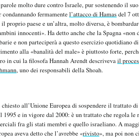
parole molto dure contro Israele, pur sostenendo il suo d
pur condannando fermamente
l’attacco di Hamas
del 7 ot
 il proprio paese e un’altra, molto diversa, è bombardar
mbini innocenti». Ha detto anche che la Spagna «non d
barie e non parteciperà a questo esercizio quotidiano d
rimento alla «banalità del male» è piuttosto forte, perc
ro in cui la filosofa Hannah Arendt descriveva
il proce
chmann
, uno dei responsabili della Shoah.
chiesto all’Unione Europea di sospendere il trattato di
l 1995 e in vigore dal 2000: è un trattato che regola le 
rciali fra gli stati membri e quello israeliano. A magg
pea aveva detto che l’avrebbe «
rivisto
», ma poi non ci