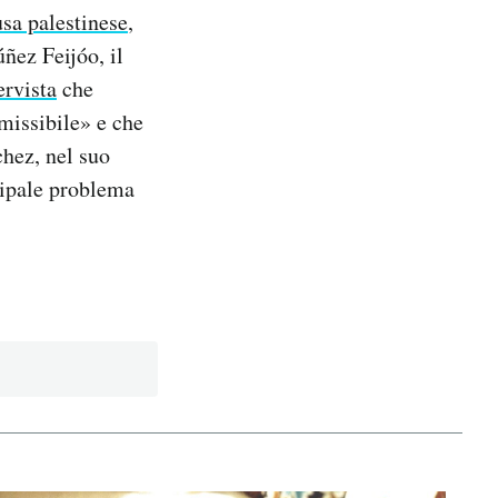
usa palestinese
,
ñez Feijóo, il
ervista
che
missibile» e che
hez, nel suo
cipale problema