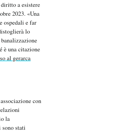
iritto a esistere
tobre 2023. «Una
e ospedali e far
istoglierà lo
i banalizzazione
hé è una citazione
sso al gerarca
 associazione con
relazioni
io la
 sono stati