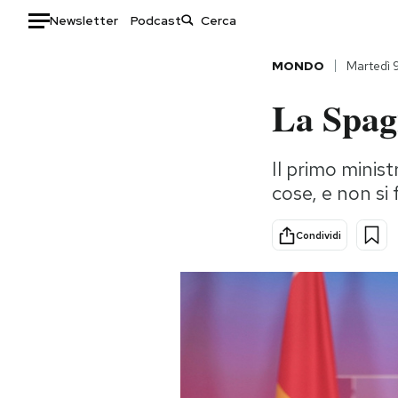
Newsletter
Podcast
Auto
MONDO
Martedì 
La Spag
HOME
Italia
Moda
Il primo minis
Mondo
Libri
cose, e non si
Politica
Consumismi
Tecnologia
Storie/Idee
Condividi
Internet
Ok Boomer!
Scienza
Media
Cultura
Europa
Economia
Altrecose
Sport
Mondiali calcio 2026