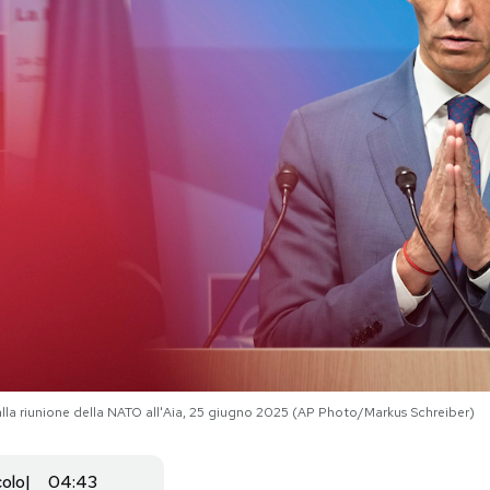
lla riunione della NATO all'Aia, 25 giugno 2025 (AP Photo/Markus Schreiber)
colo
04:43