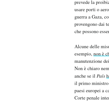
prevede la proibiz
usare porti o aero
guerra a Gaza, co
provengono dai ter
che possono esse
Alcune delle misu
esempio,
non è c
manutenzione dei 
Non è chiaro nemm
anche se il
País
h
il primo ministr
paesi europei a c
Corte penale inte