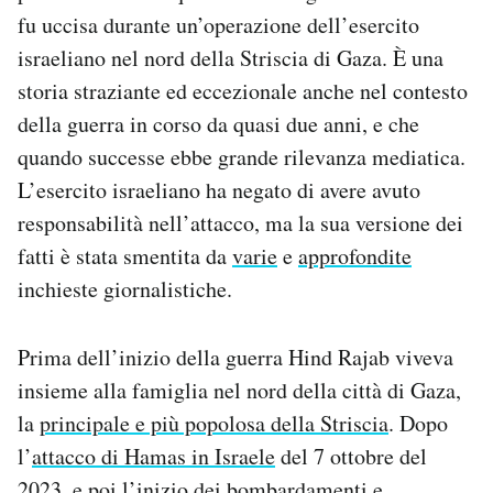
Notifiche mobile
fu uccisa durante un’operazione dell’esercito
Regala il Post
israeliano nel nord della Striscia di Gaza. È una
Hai bisogno di aiuto?
storia straziante ed eccezionale anche nel contesto
Esci
della guerra in corso da quasi due anni, e che
quando successe ebbe grande rilevanza mediatica.
L’esercito israeliano ha negato di avere avuto
responsabilità nell’attacco, ma la sua versione dei
fatti è stata smentita da
varie
e
approfondite
inchieste giornalistiche.
Prima dell’inizio della guerra Hind Rajab viveva
insieme alla famiglia nel nord della città di Gaza,
la
principale e più popolosa della Striscia
. Dopo
l’
attacco di Hamas in Israele
del 7 ottobre del
2023, e poi l’inizio dei bombardamenti e