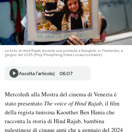
PODCAST
NEWSLETTER
I MIEI PREFERITI
La foto di Hind Rajab durante una protesta a Bangkok, in Thailandia, a
giugno del 2025 (Ploy Phutpheng/Hans Lucas/contrasto)
SHOP
Ascolta l'articolo
06:07
CALENDARIO
Mercoledì alla Mostra del cinema di Venezia è
stato presentato
The voice of Hind Rajab
, il film
AREA PERSONALE
della regista tunisina Kaouther Ben Hania che
racconta la storia di Hind Rajab, bambina
Area Personale
palestinese di cinque anni che a gennaio del 2024
Newsletter