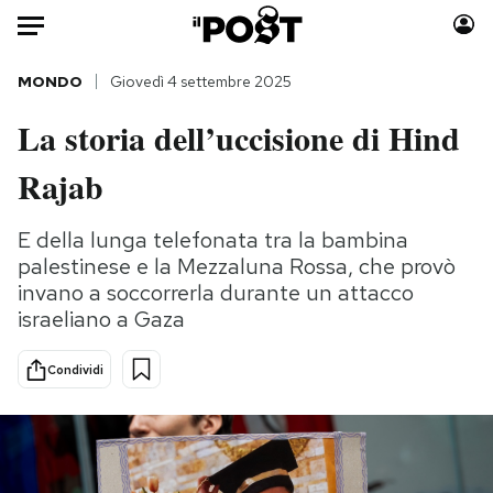
Auto
MONDO
Giovedì 4 settembre 2025
La storia dell’uccisione di Hind
HOME
Rajab
Italia
Moda
Mondo
Libri
E della lunga telefonata tra la bambina
Politica
Consumismi
palestinese e la Mezzaluna Rossa, che provò
Tecnologia
Storie/Idee
invano a soccorrerla durante un attacco
Internet
Ok Boomer!
israeliano a Gaza
Scienza
Media
Condividi
Cultura
Europa
Economia
Altrecose
Sport
Mondiali calcio 2026