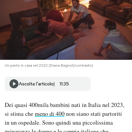
PODCAST
NEWSLETTER
I MIEI PREFERITI
Un parto in casa nel 2022 (Diana Bagnoli/contrasto)
SHOP
Ascolta l'articolo
11:35
CALENDARIO
Dei quasi 400mila bambini nati in Italia nel 2023,
AREA PERSONALE
si stima che
meno di 400
non siano stati partoriti
in un ospedale. Sono quindi una piccolissima
Area Personale
Newsletter
minoranza le donne e le coppie italiane che