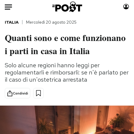
Auto
ITALIA
Mercoledì 20 agosto 2025
Quanti sono e come funzionano
HOME
i parti in casa in Italia
Italia
Moda
Mondo
Libri
Solo alcune regioni hanno leggi per
Politica
Consumismi
regolamentarli e rimborsarli: se n'è parlato per
Tecnologia
Storie/Idee
il caso di un'ostetrica arrestata
Internet
Ok Boomer!
Scienza
Media
Condividi
Cultura
Europa
Economia
Altrecose
Sport
Mondiali calcio 2026