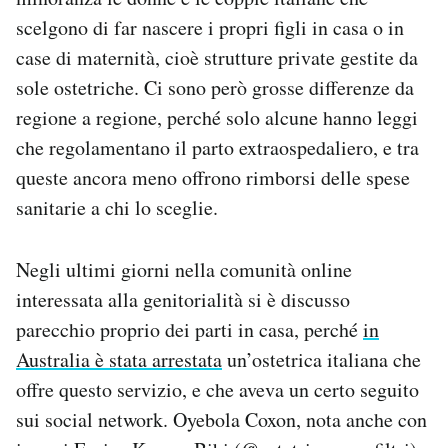
Notifiche mobile
scelgono di far nascere i propri figli in casa o in
Regala il Post
case di maternità, cioè strutture private gestite da
Hai bisogno di aiuto?
sole ostetriche. Ci sono però grosse differenze da
Esci
regione a regione, perché solo alcune hanno leggi
che regolamentano il parto extraospedaliero, e tra
queste ancora meno offrono rimborsi delle spese
sanitarie a chi lo sceglie.
Negli ultimi giorni nella comunità online
interessata alla genitorialità si è discusso
parecchio proprio dei parti in casa, perché
in
Australia è stata arrestata
un’ostetrica italiana che
offre questo servizio, e che aveva un certo seguito
sui social network. Oyebola Coxon, nota anche con