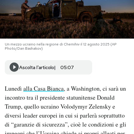
PODCAST
NEWSLETTER
Un mezzo ucraino nella regione di Chernihiv il 12 agosto 2025 (AP
Photo/Dan Bashakov)
I MIEI PREFERITI
Ascolta l'articolo
05:07
SHOP
Lunedì
alla Casa Bianca
, a Washington, ci sarà un
CALENDARIO
incontro tra il presidente statunitense Donald
Trump, quello ucraino Volodymyr Zelensky e
AREA PERSONALE
diversi leader europei in cui si parlerà soprattutto
di “garanzie di sicurezza”, cioè le condizioni e gli
Area Personale
Newsletter
impegni che l’Ucraina chiede ai propri alleati per