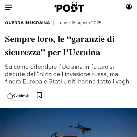
Auto
GUERRA IN UCRAINA
Lunedì 18 agosto 2025
Sempre loro, le “garanzie di
HOME
sicurezza” per l’Ucraina
Italia
Moda
Mondo
Libri
Su come difendere l'Ucraina in futuro si
Politica
Consumismi
discute dall'inizio dell'invasione russa, ma
Tecnologia
Storie/Idee
finora Europa e Stati Uniti hanno fatto i vaghi
Internet
Ok Boomer!
Scienza
Media
Condividi
Cultura
Europa
Economia
Altrecose
Sport
Mondiali calcio 2026