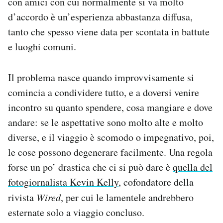
con amici con cui normalmente si va molto
Notifiche mobile
d’accordo è un’esperienza abbastanza diffusa,
Regala il Post
tanto che spesso viene data per scontata in battute
Hai bisogno di aiuto?
e luoghi comuni.
Esci
Il problema nasce quando improvvisamente si
comincia a condividere tutto, e a doversi venire
incontro su quanto spendere, cosa mangiare e dove
andare: se le aspettative sono molto alte e molto
diverse, e il viaggio è scomodo o impegnativo, poi,
le cose possono degenerare facilmente. Una regola
forse un po’ drastica che ci si può dare è
quella del
fotogiornalista Kevin Kelly
, cofondatore della
rivista
Wired
, per cui le lamentele andrebbero
esternate solo a viaggio concluso.