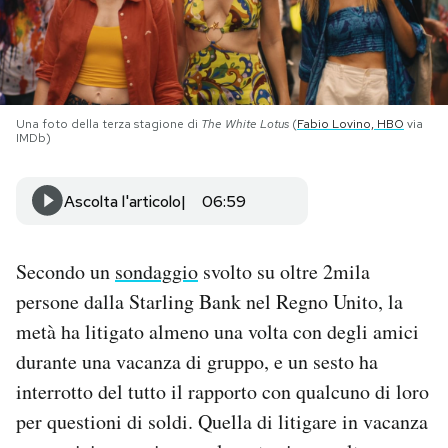
PODCAST
NEWSLETTER
Una foto della terza stagione di
The White Lotus
(
Fabio Lovino, HBO
via
IMDb)
I MIEI PREFERITI
Ascolta l'articolo
06:59
SHOP
Secondo un
sondaggio
svolto su oltre 2mila
persone dalla Starling Bank nel Regno Unito, la
CALENDARIO
metà ha litigato almeno una volta con degli amici
durante una vacanza di gruppo, e un sesto ha
AREA PERSONALE
interrotto del tutto il rapporto con qualcuno di loro
Area Personale
per questioni di soldi. Quella di litigare in vacanza
Newsletter