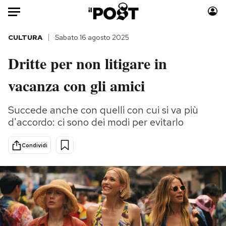
Auto
CULTURA
Sabato 16 agosto 2025
Dritte per non litigare in
HOME
vacanza con gli amici
Italia
Moda
Mondo
Libri
Succede anche con quelli con cui si va più
Politica
Consumismi
d'accordo: ci sono dei modi per evitarlo
Tecnologia
Storie/Idee
Internet
Ok Boomer!
Condividi
Scienza
Media
Cultura
Europa
Economia
Altrecose
Sport
Mondiali calcio 2026