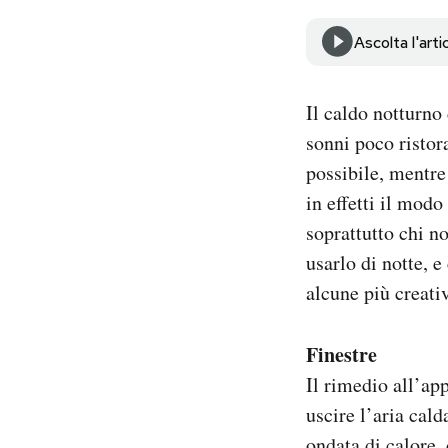
Notifiche mobile
Ascolta l'arti
Regala il Post
Hai bisogno di aiuto?
Esci
Il caldo notturno
sonni poco ristora
possibile, mentre
in effetti il mod
soprattutto chi n
usarlo di notte, e
alcune più creativ
Finestre
Il rimedio all’ap
uscire l’aria cald
ondata di calore
,