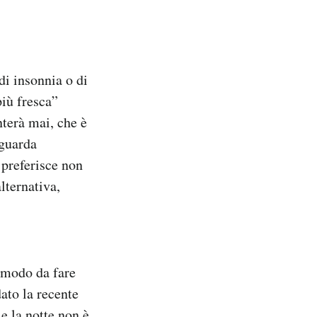
di insonnia o di
più fresca”
nterà mai, che è
iguarda
 preferisce non
lternativa,
n modo da fare
dato la recente
 e la notte non è