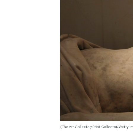
PODCAST
NEWSLETTER
I MIEI PREFERITI
SHOP
CALENDARIO
AREA PERSONALE
Area Personale
(The Art Collector/Print Collector/Getty I
Newsletter