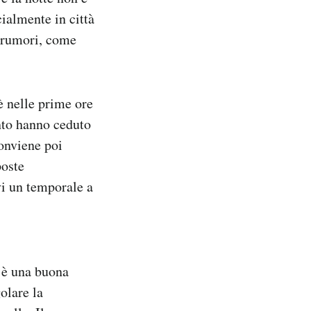
ialmente in città
i rumori, come
 è nelle prime ore
nto hanno ceduto
onviene poi
poste
ivi un temporale a
i è una buona
olare la