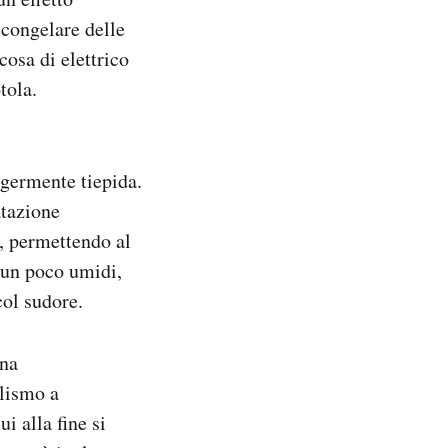
o congelare delle
cosa di elettrico
tola.
ggermente tiepida.
atazione
i, permettendo al
o un poco umidi,
col sudore.
una
olismo a
i alla fine si