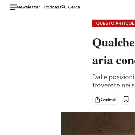
Newsletter
Podcast
Auto
QUESTO ARTICOLO
Qualche 
HOME
Italia
Moda
aria con
Mondo
Libri
Politica
Consumismi
Dalle posizioni
Tecnologia
Storie/Idee
troverete nei s
Internet
Ok Boomer!
Scienza
Media
Condividi
Cultura
Europa
Economia
Altrecose
Sport
Mondiali calcio 2026