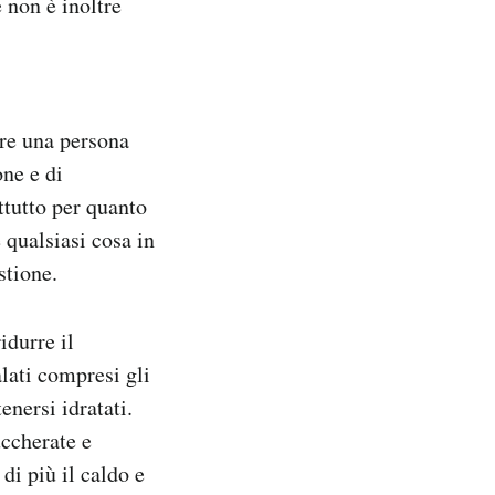
 non è inoltre
pre una persona
one e di
ttutto per quanto
 qualsiasi cosa in
stione.
idurre il
alati compresi gli
enersi idratati.
uccherate e
di più il caldo e