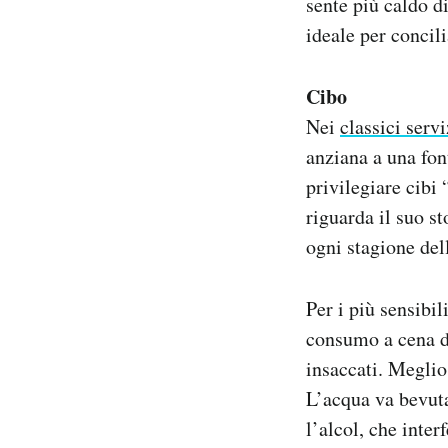
sente più caldo d
ideale per concil
Cibo
Nei
classici servi
anziana a una fon
privilegiare cibi
riguarda il suo s
ogni stagione del
Per i più sensibi
consumo a cena di
insaccati. Meglio 
L’acqua va bevuta
l’alcol, che inter