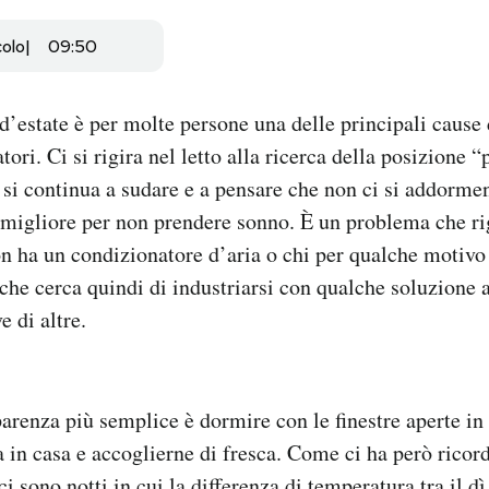
colo
09:50
 d’estate è per molte persone una delle principali cause 
tori. Ci si rigira nel letto alla ricerca della posizione “
 si continua a sudare e a pensare che non ci si addorme
o migliore per non prendere sonno. È un problema che r
on ha un condizionatore d’aria o chi per qualche motivo
 che cerca quindi di industriarsi con qualche soluzione a
e di altre.
parenza più semplice è dormire con le finestre aperte i
a in casa e accoglierne di fresca. Come ci ha però ricor
 ci sono notti in cui la differenza di temperatura tra il dì