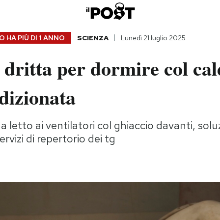
 HA PIÙ DI
1 ANNO
SCIENZA
Lunedì 21 luglio 2025
dritta per dormire col ca
dizionata
 a letto ai ventilatori col ghiaccio davanti, sol
ervizi di repertorio dei tg