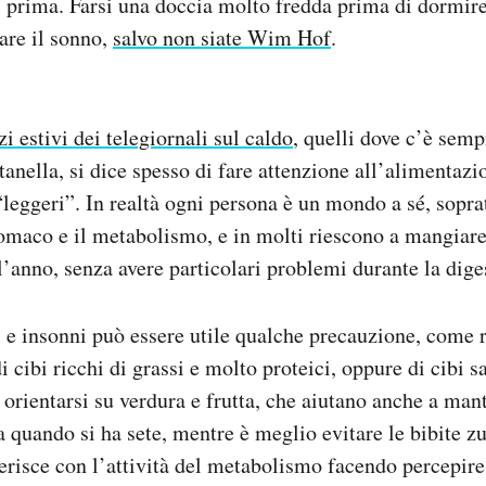
i prima. Farsi una doccia molto fredda prima di dormire
iare il sonno,
salvo non siate Wim Hof
.
zi estivi dei telegiornali sul caldo
, quelli dove c’è sem
tanella, si dice spesso di fare attenzione all’alimentazi
 “leggeri”. In realtà ogni persona è un mondo a sé, sopra
tomaco e il metabolismo, e in molti riescono a mangiare
l’anno, senza avere particolari problemi durante la dige
li e insonni può essere utile qualche precauzione, come r
 cibi ricchi di grassi e molto proteici, oppure di cibi s
orientarsi su verdura e frutta, che aiutano anche a mant
 quando si ha sete, mentre è meglio evitare le bibite z
ferisce con l’attività del metabolismo facendo percepire 