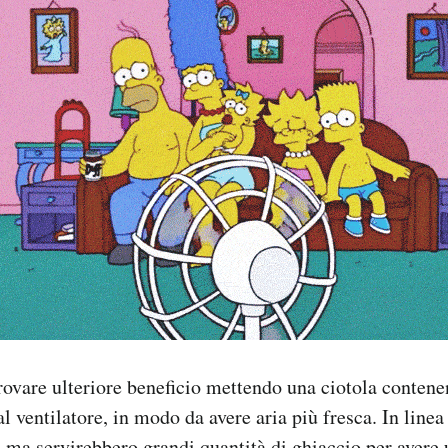
trovare ulteriore beneficio mettendo una ciotola contene
l ventilatore, in modo da avere aria più fresca. In linea
 ma servirebbero grandi quantità di ghiaccio per avere 