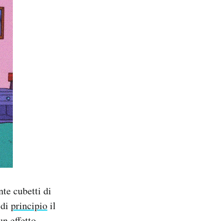
nte cubetti di
 di
principio
il
un effetto