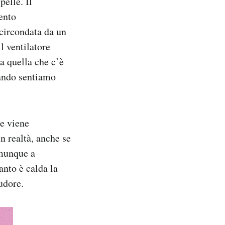
pelle. Il
ento
 circondata da un
il ventilatore
a quella che c’è
uando sentiamo
ne viene
In realtà, anche se
omunque a
anto è calda la
udore.