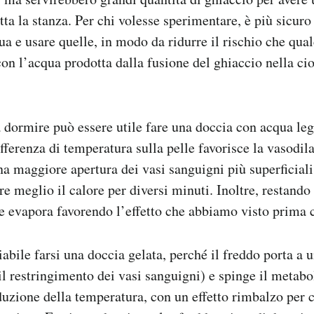
utta la stanza. Per chi volesse sperimentare, è più sicur
ua e usare quelle, in modo da ridurre il rischio che qual
con l’acqua prodotta dalla fusione del ghiaccio nella cio
 dormire può essere utile fare una doccia con acqua le
ferenza di temperatura sulla pelle favorisce la vasodil
una maggiore apertura dei vasi sanguigni più superficial
re meglio il calore per diversi minuti. Inoltre, restand
le evapora favorendo l’effetto che abbiamo visto prima 
iabile farsi una doccia gelata, perché il freddo porta a 
il restringimento dei vasi sanguigni) e spinge il metab
uzione della temperatura, con un effetto rimbalzo per cu