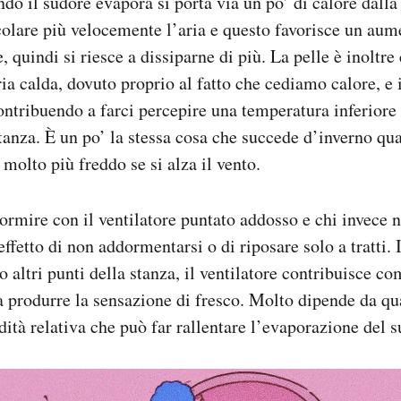
o il sudore evapora si porta via un po’ di calore dalla 
rcolare più velocemente l’aria e questo favorisce un aum
 quindi si riesce a dissiparne di più. La pelle è inoltre
aria calda, dovuto proprio al fatto che cediamo calore, e 
contribuendo a farci percepire una temperatura inferiore 
tanza. È un po’ la stessa cosa che succede d’inverno q
olto più freddo se si alza il vento.
dormire con il ventilatore puntato addosso e chi invece 
effetto di non addormentarsi o di riposare solo a tratti. 
o altri punti della stanza, il ventilatore contribuisce c
a produrre la sensazione di fresco. Molto dipende da qu
dità relativa che può far rallentare l’evaporazione del s