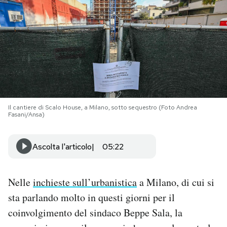
PODCAST
NEWSLETTER
I MIEI PREFERITI
Il cantiere di Scalo House, a Milano, sotto sequestro (Foto Andrea
Fasani/Ansa)
SHOP
Ascolta l'articolo
05:22
CALENDARIO
Nelle
inchieste sull’urbanistica
a Milano, di cui si
AREA PERSONALE
sta parlando molto in questi giorni per il
Area Personale
coinvolgimento del sindaco Beppe Sala, la
Newsletter