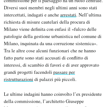
commissione per il paesaggio ha un ruolo centrale.
Notifiche mobile
Diversi suoi membri negli ultimi anni sono stati
Regala il Post
intercettati, indagati e anche
arrestati
. Nell’ultima
Hai bisogno di aiuto?
richiesta di misure cautelari della procura di
Esci
Milano viene definita con enfasi il «fulcro delle
patologie della gestione urbanistica nel comune di
Milano, inquinata da una corruzione sistemica».
Tra le altre cose alcuni funzionari che ne hanno
fatto parte sono stati accusati di conflitto di
interessi, di scambio di favori e di aver approvato
grandi progetti facendoli
passare per
ristrutturazioni
di palazzi più piccoli.
Le ultime indagini hanno coinvolto l’ex presidente
della commissione, l’architetto Giuseppe