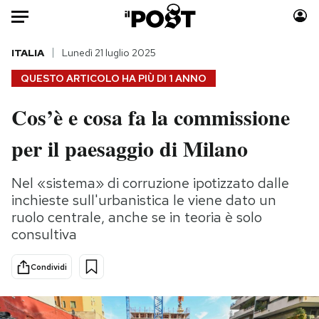
Auto
ITALIA
Lunedì 21 luglio 2025
QUESTO ARTICOLO HA PIÙ DI
1 ANNO
HOME
Cos’è e cosa fa la commissione
Italia
Moda
per il paesaggio di Milano
Mondo
Libri
Politica
Consumismi
Nel «sistema» di corruzione ipotizzato dalle
Tecnologia
Storie/Idee
inchieste sull'urbanistica le viene dato un
Internet
Ok Boomer!
ruolo centrale, anche se in teoria è solo
Scienza
Media
consultiva
Cultura
Europa
Economia
Altrecose
Condividi
Sport
Mondiali calcio 2026