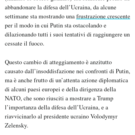
Notifiche mobile
abbandonare la difesa dell’Ucraina, da alcune
Regala il Post
settimane sta mostrando una
frustrazione crescente
Hai bisogno di aiuto?
per il modo in cui Putin sta ostacolando e
Esci
dilazionando tutti i suoi tentativi di raggiungere un
cessate il fuoco.
Questo cambio di atteggiamento è anzitutto
causato dall’insoddisfazione nei confronti di Putin,
ma è anche frutto di un’attenta azione diplomatica
di alcuni paesi europei e della dirigenza della
NATO, che sono riusciti a mostrare a Trump
l’importanza della difesa dell’Ucraina, e a
riavvicinarlo al presidente ucraino Volodymyr
Zelensky.