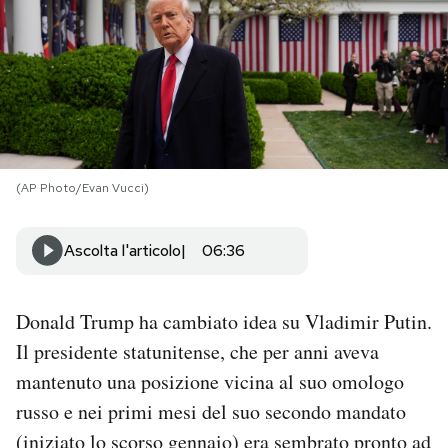
PODCAST
NEWSLETTER
I MIEI PREFERITI
(AP Photo/Evan Vucci)
SHOP
Ascolta l'articolo
06:36
CALENDARIO
Donald Trump ha cambiato idea su Vladimir Putin.
Il presidente statunitense, che per anni aveva
AREA PERSONALE
mantenuto una posizione vicina al suo omologo
russo e nei primi mesi del suo secondo mandato
Area Personale
(iniziato lo scorso gennaio) era sembrato pronto ad
Newsletter