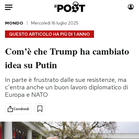
Auto
MONDO
Mercoledì 16 luglio 2025
QUESTO ARTICOLO HA PIÙ DI
1 ANNO
HOME
Com’è che Trump ha cambiato
Italia
Moda
idea su Putin
Mondo
Libri
Politica
Consumismi
In parte è frustrato dalle sue resistenze, ma
Tecnologia
Storie/Idee
c'entra anche un buon lavoro diplomatico di
Internet
Ok Boomer!
Europa e NATO
Scienza
Media
Cultura
Europa
Condividi
Economia
Altrecose
Sport
Mondiali calcio 2026