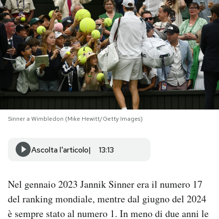
PODCAST
NEWSLETTER
I MIEI PREFERITI
SHOP
Sinner a Wimbledon (Mike Hewitt/Getty Images)
CALENDARIO
Ascolta l'articolo
13:13
AREA PERSONALE
Nel gennaio 2023 Jannik Sinner era il numero 17
del ranking mondiale, mentre dal giugno del 2024
Area Personale
è sempre stato al numero 1. In meno di due anni le
Newsletter