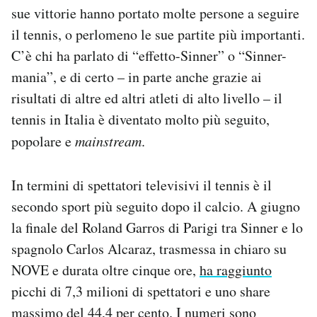
sue vittorie hanno portato molte persone a seguire
Notifiche mobile
Regala il Post
il tennis, o perlomeno le sue partite più importanti.
Hai bisogno di aiuto?
C’è chi ha parlato di “effetto-Sinner” o “Sinner-
Esci
mania”, e di certo – in parte anche grazie ai
risultati di altre ed altri atleti di alto livello – il
tennis in Italia è diventato molto più seguito,
popolare e
mainstream
.
In termini di spettatori televisivi il tennis è il
secondo sport più seguito dopo il calcio. A giugno
la finale del Roland Garros di Parigi tra Sinner e lo
spagnolo Carlos Alcaraz, trasmessa in chiaro su
NOVE e durata oltre cinque ore,
ha raggiunto
picchi di 7,3 milioni di spettatori e uno share
massimo del 44,4 per cento. I numeri sono