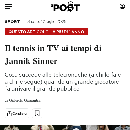
Auto
SPORT
Sabato 12 luglio 2025
QUESTO ARTICOLO HA PIÙ DI
1 ANNO
HOME
Il tennis in TV ai tempi di
Italia
Moda
Jannik Sinner
Mondo
Libri
Politica
Consumismi
Cosa succede alle telecronache (a chi le fa e
Tecnologia
Storie/Idee
a chi le segue) quando un grande giocatore
Internet
Ok Boomer!
fa arrivare il grande pubblico
Scienza
Media
Cultura
Europa
di
Gabriele Gargantini
Economia
Altrecose
Condividi
Sport
Mondiali calcio 2026