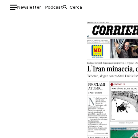
Newsletter
Podcast
Auto
HOME
Italia
Moda
Mondo
Libri
Politica
Consumismi
Tecnologia
Storie/Idee
Internet
Ok Boomer!
Scienza
Media
Cultura
Europa
Economia
Altrecose
Sport
Mondiali calcio 2026