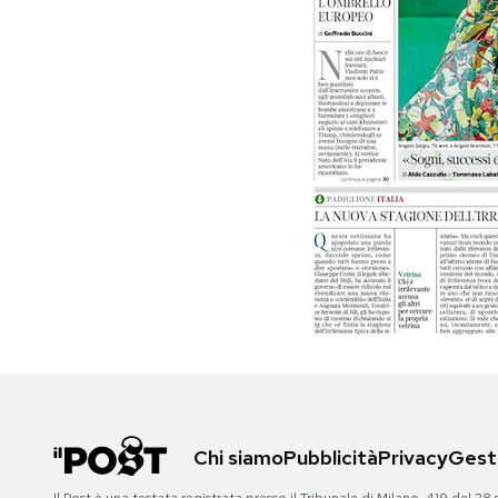
PODCAST
NEWSLETTER
I MIEI PREFERITI
SHOP
CALENDARIO
AREA PERSONALE
Chi siamo
Pubblicità
Privacy
Gesti
Area Personale
Newsletter