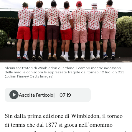
PODCAST
NEWSLETTER
I MIEI PREFERITI
Alcuni spettatori di Wimbledon guardano il campo mentre indossano
SHOP
delle maglie con sopra le apprezzate fragole del torneo, 10 luglio 2023
(Julian Finney/Getty Images)
CALENDARIO
Ascolta l'articolo
07:19
AREA PERSONALE
Sin dalla prima edizione di Wimbledon, il torneo
Area Personale
di tennis che dal 1877 si gioca nell’omonimo
Newsletter