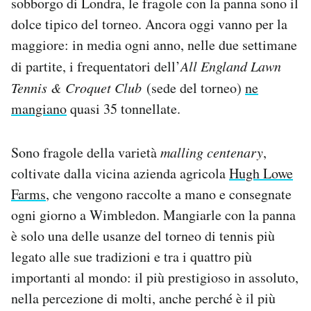
sobborgo di Londra, le fragole con la panna sono il
Notifiche mobile
dolce tipico del torneo. Ancora oggi vanno per la
Regala il Post
maggiore: in media ogni anno, nelle due settimane
Hai bisogno di aiuto?
di partite, i frequentatori dell’
All England Lawn
Esci
Tennis & Croquet Club
(sede del torneo)
ne
mangiano
quasi 35 tonnellate.
Sono fragole della varietà
malling centenary
,
coltivate dalla vicina azienda agricola
Hugh Lowe
Farms
, che vengono raccolte a mano e consegnate
ogni giorno a Wimbledon. Mangiarle con la panna
è solo una delle usanze del torneo di tennis più
legato alle sue tradizioni e tra i quattro più
importanti al mondo: il più prestigioso in assoluto,
nella percezione di molti, anche perché è il più