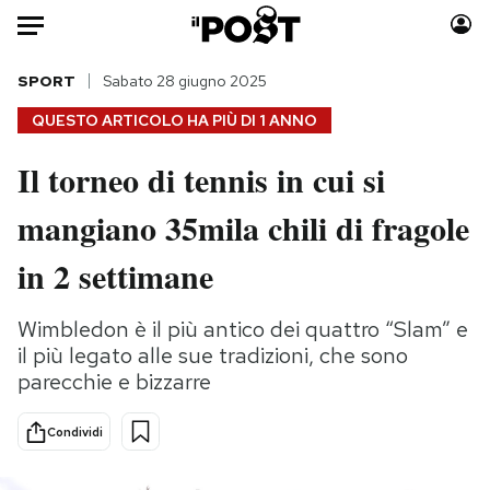
Auto
SPORT
Sabato 28 giugno 2025
QUESTO ARTICOLO HA PIÙ DI
1 ANNO
HOME
Il torneo di tennis in cui si
Italia
Moda
mangiano 35mila chili di fragole
Mondo
Libri
Politica
Consumismi
in 2 settimane
Tecnologia
Storie/Idee
Internet
Ok Boomer!
Wimbledon è il più antico dei quattro “Slam” e
Scienza
Media
il più legato alle sue tradizioni, che sono
Cultura
Europa
parecchie e bizzarre
Economia
Altrecose
Condividi
Sport
Mondiali calcio 2026