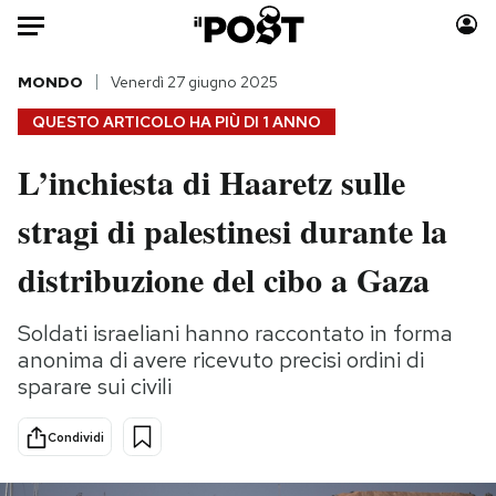
Auto
MONDO
Venerdì 27 giugno 2025
QUESTO ARTICOLO HA PIÙ DI
1 ANNO
HOME
L’inchiesta di Haaretz sulle
Italia
Moda
stragi di palestinesi durante la
Mondo
Libri
Politica
Consumismi
distribuzione del cibo a Gaza
Tecnologia
Storie/Idee
Internet
Ok Boomer!
Soldati israeliani hanno raccontato in forma
Scienza
Media
anonima di avere ricevuto precisi ordini di
Cultura
Europa
sparare sui civili
Economia
Altrecose
Condividi
Sport
Mondiali calcio 2026