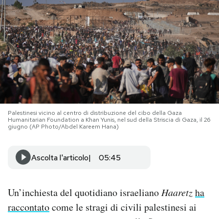
PODCAST
NEWSLETTER
I MIEI PREFERITI
Palestinesi vicino al centro di distribuzione del cibo della Gaza
SHOP
Humanitarian Foundation a Khan Yunis, nel sud della Striscia di Gaza, il 26
giugno (AP Photo/Abdel Kareem Hana)
CALENDARIO
Ascolta l'articolo
05:45
AREA PERSONALE
Un’inchiesta del quotidiano israeliano
Haaretz
ha
Area Personale
raccontato
come le stragi di civili palestinesi ai
Newsletter