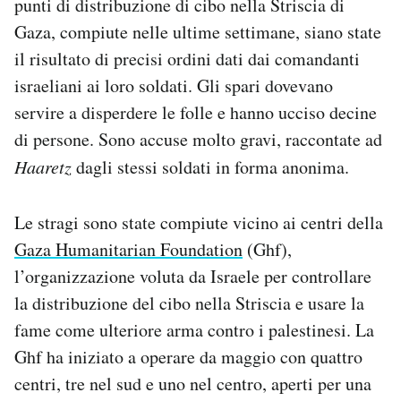
punti di distribuzione di cibo nella Striscia di
Notifiche mobile
Gaza, compiute nelle ultime settimane, siano state
Regala il Post
il risultato di precisi ordini dati dai comandanti
Hai bisogno di aiuto?
israeliani ai loro soldati. Gli spari dovevano
Esci
servire a disperdere le folle e hanno ucciso decine
di persone. Sono accuse molto gravi, raccontate ad
Haaretz
dagli stessi soldati in forma anonima.
Le stragi sono state compiute vicino ai centri della
Gaza Humanitarian Foundation
(Ghf),
l’organizzazione voluta da Israele per controllare
la distribuzione del cibo nella Striscia e usare la
fame come ulteriore arma contro i palestinesi. La
Ghf ha iniziato a operare da maggio con quattro
centri, tre nel sud e uno nel centro, aperti per una