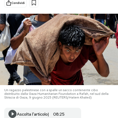
Condividi
PODCAST
NEWSLETTER
I MIEI PREFERITI
SHOP
CALENDARIO
Un ragazzo palestinese con a spalle un sacco contenente cibo
distribuito dalla Gaza Humanitarian Foundation a Rafah, nel sud della
AREA PERSONALE
Striscia di Gaza, 9 giugno 2025 (REUTERS/Hatem Khaled)
Area Personale
Ascolta l'articolo
08:25
Newsletter