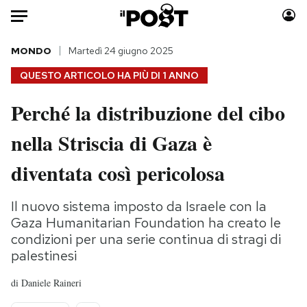
Auto
MONDO
Martedì 24 giugno 2025
QUESTO ARTICOLO HA PIÙ DI
1 ANNO
HOME
Perché la distribuzione del cibo
Italia
Moda
nella Striscia di Gaza è
Mondo
Libri
Politica
Consumismi
diventata così pericolosa
Tecnologia
Storie/Idee
Internet
Ok Boomer!
Il nuovo sistema imposto da Israele con la
Scienza
Media
Gaza Humanitarian Foundation ha creato le
Cultura
Europa
condizioni per una serie continua di stragi di
palestinesi
Economia
Altrecose
Sport
Mondiali calcio 2026
di
Daniele Raineri