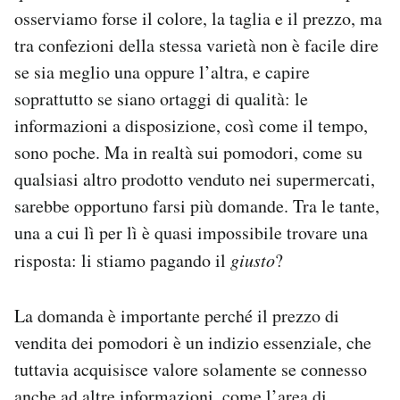
Notifiche mobile
osserviamo forse il colore, la taglia e il prezzo, ma
Regala il Post
tra confezioni della stessa varietà non è facile dire
Hai bisogno di aiuto?
se sia meglio una oppure l’altra, e capire
Esci
soprattutto se siano ortaggi di qualità: le
informazioni a disposizione, così come il tempo,
sono poche. Ma in realtà sui pomodori, come su
qualsiasi altro prodotto venduto nei supermercati,
sarebbe opportuno farsi più domande. Tra le tante,
una a cui lì per lì è quasi impossibile trovare una
risposta: li stiamo pagando il
giusto
?
La domanda è importante perché il prezzo di
vendita dei pomodori è un indizio essenziale, che
tuttavia acquisisce valore solamente se connesso
anche ad altre informazioni, come l’area di