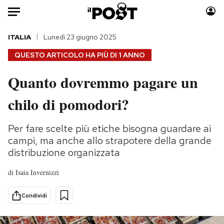
Auto
ITALIA
Lunedì 23 giugno 2025
QUESTO ARTICOLO HA PIÙ DI
1 ANNO
HOME
Quanto dovremmo pagare un
Italia
Moda
chilo di pomodori?
Mondo
Libri
Politica
Consumismi
Per fare scelte più etiche bisogna guardare ai
Tecnologia
Storie/Idee
campi, ma anche allo strapotere della grande
Internet
Ok Boomer!
distribuzione organizzata
Scienza
Media
Cultura
Europa
di
Isaia Invernizzi
Economia
Altrecose
Condividi
Sport
Mondiali calcio 2026