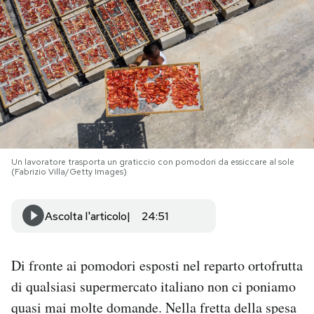
PODCAST
NEWSLETTER
I MIEI PREFERITI
Un lavoratore trasporta un graticcio con pomodori da essiccare al sole
SHOP
(Fabrizio Villa/Getty Images)
CALENDARIO
Ascolta l'articolo
24:51
AREA PERSONALE
Di fronte ai pomodori esposti nel reparto ortofrutta
di qualsiasi supermercato italiano non ci poniamo
Area Personale
quasi mai molte domande. Nella fretta della spesa
Newsletter