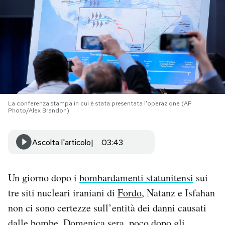
PODCAST
NEWSLETTER
I MIEI PREFERITI
La conferenza stampa in cui è stata presentata l'operazione (AP
Photo/Alex Brandon)
SHOP
Ascolta l'articolo
03:43
CALENDARIO
Un giorno dopo i
bombardamenti statunitensi
sui
AREA PERSONALE
tre siti nucleari iraniani di
Fordo
, Natanz e Isfahan
non ci sono certezze sull’entità dei danni causati
Area Personale
Newsletter
dalle bombe. Domenica sera, poco dopo gli