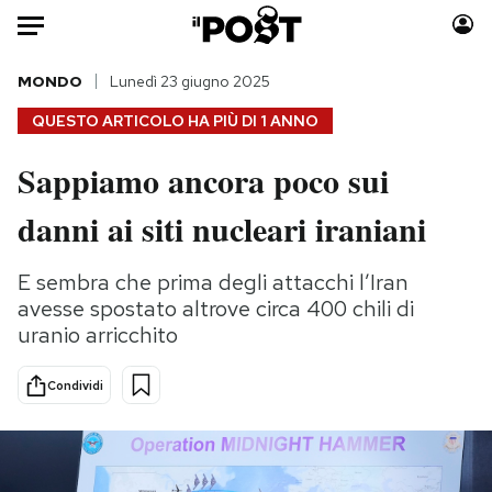
Auto
MONDO
Lunedì 23 giugno 2025
QUESTO ARTICOLO HA PIÙ DI
1 ANNO
HOME
Sappiamo ancora poco sui
Italia
Moda
danni ai siti nucleari iraniani
Mondo
Libri
Politica
Consumismi
E sembra che prima degli attacchi l’Iran
Tecnologia
Storie/Idee
avesse spostato altrove circa 400 chili di
Internet
Ok Boomer!
uranio arricchito
Scienza
Media
Cultura
Europa
Condividi
Economia
Altrecose
Sport
Mondiali calcio 2026