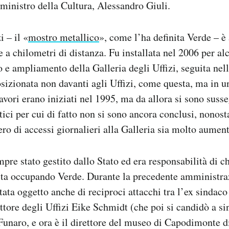
 ministro della Cultura, Alessandro Giuli.
i – il «
mostro metallico
», come l’ha definita Verde – è 
e a chilometri di distanza. Fu installata nel 2006 per alc
 ampliamento della Galleria degli Uffizi, seguita nel
osizionata non davanti agli Uffizi, come questa, ma in un
lavori erano iniziati nel 1995, ma da allora si sono susseg
ici per cui di fatto non si sono ancora conclusi, nonost
ro di accessi giornalieri alla Galleria sia molto aument
mpre stato gestito dallo Stato ed era responsabilità di c
 sta occupando Verde. Durante la precedente amministr
stata oggetto anche di reciproci attacchi tra l’ex sindac
ettore degli Uffizi Eike Schmidt (che poi si candidò a si
unaro, e ora è il direttore del museo di Capodimonte d