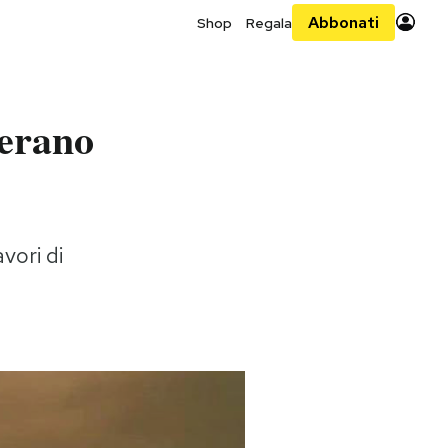
Abbonati
Shop
Regala
berano
vori di