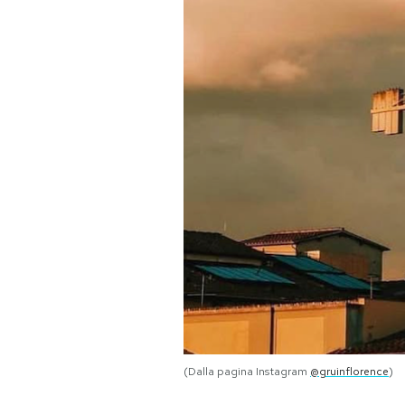
PODCAST
NEWSLETTER
I MIEI PREFERITI
SHOP
CALENDARIO
AREA PERSONALE
Area Personale
(Dalla pagina Instagram
@gruinflorence
)
Newsletter