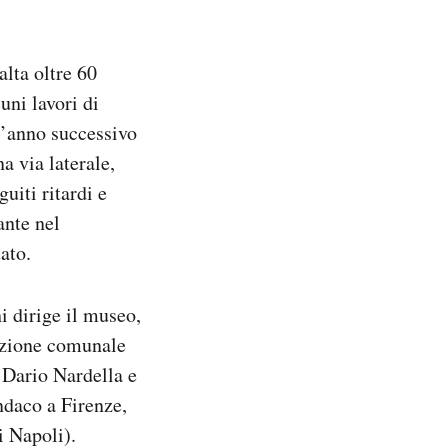
alta oltre 60
uni lavori di
l’anno successivo
a via laterale,
uiti ritardi e
ante nel
ato.
hi dirige il museo,
azione comunale
o Dario Nardella e
ndaco a Firenze,
i Napoli).