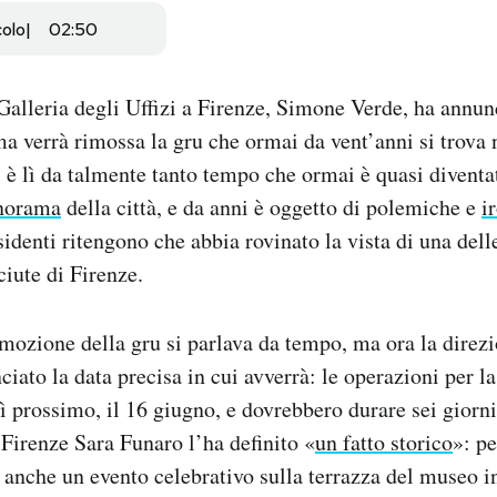
colo
02:50
a Galleria degli Uffizi a Firenze, Simone Verde, ha annun
a verrà rimossa la gru che ormai da vent’anni si trova 
 è lì da talmente tanto tempo che ormai è quasi divent
anorama
della città, e da anni è oggetto di polemiche e
i
sidenti ritengono che abbia rovinato la vista di una dell
ciute di Firenze.
imozione della gru si parlava da tempo, ma ora la direzi
ciato la data precisa in cui avverrà: le operazioni per l
ì prossimo, il 16 giugno, e dovrebbero durare sei giorni,
 Firenze Sara Funaro l’ha definito «
un fatto storico
»: pe
 anche un evento celebrativo sulla terrazza del museo in