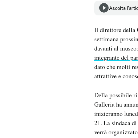
Notifiche mobile
Ascolta l'arti
Regala il Post
Hai bisogno di aiuto?
Il direttore dell
Esci
settimana prossim
davanti al museo:
integrante del p
dato che molti re
attrattive e conos
Della possibile r
Galleria ha annun
inizieranno luned
21. La sindaca di
verrà organizzato