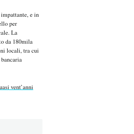
impattante, e in
ello per
ale. La
nto da 180mila
i locali, tra cui
e bancaria
uasi vent’anni