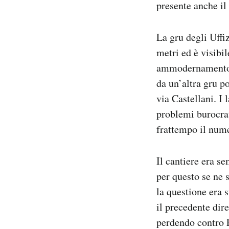
presente anche il
La gru degli Uffiz
metri ed è visibil
ammodernamento e
da un’altra gru p
via Castellani. I 
problemi burocrat
frattempo il nume
Il cantiere era se
per questo se ne
la questione era 
il precedente dir
perdendo contro F