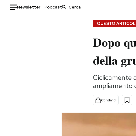
Newsletter
Podcast
Auto
QUESTO ARTICOLO
Dopo qua
HOME
Italia
Moda
della gr
Mondo
Libri
Politica
Consumismi
Ciclicamente al
Tecnologia
Storie/Idee
ampliamento d
Internet
Ok Boomer!
Scienza
Media
Condividi
Cultura
Europa
Economia
Altrecose
Sport
Mondiali calcio 2026