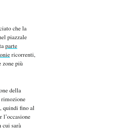
ciato che la
nel piazzale
ata
parte
ronie
ricorrenti,
e zone più
one della
a rimozione
 quindi fino al
r l’occasione
 cui sarà