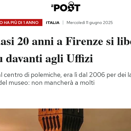
 HA PIÙ DI
1 ANNO
ITALIA
Mercoledì 11 giugno 2025
si 20 anni a Firenze si li
u davanti agli Uffizi
 centro di polemiche, era lì dal 2006 per dei la
el museo: non mancherà a molti