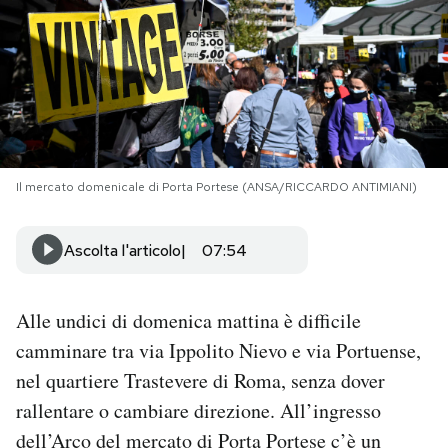
PODCAST
NEWSLETTER
I MIEI PREFERITI
Il mercato domenicale di Porta Portese (ANSA/RICCARDO ANTIMIANI)
SHOP
Ascolta l'articolo
07:54
CALENDARIO
Alle undici di domenica mattina è difficile
camminare tra via Ippolito Nievo e via Portuense,
AREA PERSONALE
nel quartiere Trastevere di Roma, senza dover
rallentare o cambiare direzione. All’ingresso
Area Personale
dell’Arco del mercato di Porta Portese c’è un
Newsletter