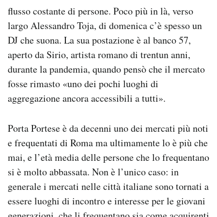
Notifiche mobile
flusso costante di persone. Poco più in là, verso
Regala il Post
largo Alessandro Toja, di domenica c’è spesso un
Hai bisogno di aiuto?
DJ che suona. La sua postazione è al banco 57,
Esci
aperto da Sirio, artista romano di trentun anni,
durante la pandemia, quando pensò che il mercato
fosse rimasto «uno dei pochi luoghi di
aggregazione ancora accessibili a tutti».
Porta Portese è da decenni uno dei mercati più noti
e frequentati di Roma ma ultimamente lo è più che
mai, e l’età media delle persone che lo frequentano
si è molto abbassata. Non è l’unico caso: in
generale i mercati nelle città italiane sono tornati a
essere luoghi di incontro e interesse per le giovani
generazioni, che li frequentano sia come acquirenti