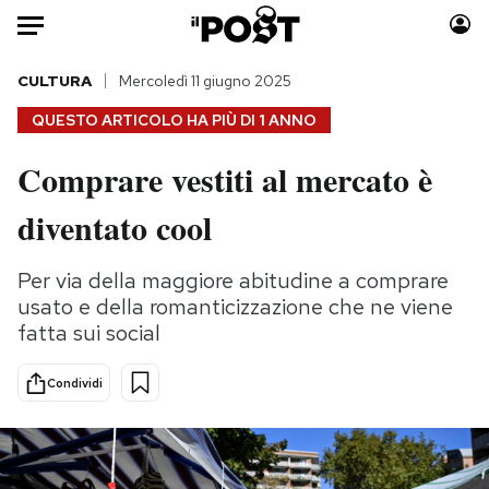
Auto
CULTURA
Mercoledì 11 giugno 2025
QUESTO ARTICOLO HA PIÙ DI
1 ANNO
HOME
Comprare vestiti al mercato è
Italia
Moda
diventato cool
Mondo
Libri
Politica
Consumismi
Per via della maggiore abitudine a comprare
Tecnologia
Storie/Idee
usato e della romanticizzazione che ne viene
Internet
Ok Boomer!
fatta sui social
Scienza
Media
Cultura
Europa
Condividi
Economia
Altrecose
Sport
Mondiali calcio 2026