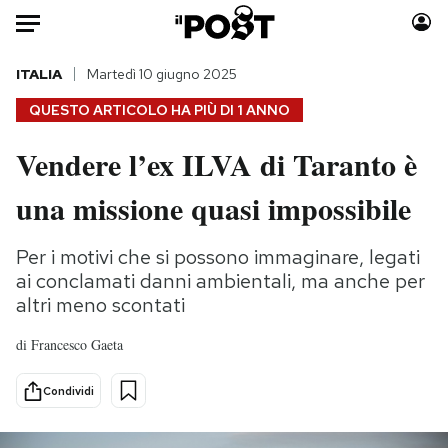
Auto
ITALIA
Martedì 10 giugno 2025
QUESTO ARTICOLO HA PIÙ DI
1 ANNO
HOME
Vendere l’ex ILVA di Taranto è
Italia
Moda
una missione quasi impossibile
Mondo
Libri
Politica
Consumismi
Per i motivi che si possono immaginare, legati
Tecnologia
Storie/Idee
ai conclamati danni ambientali, ma anche per
Internet
Ok Boomer!
altri meno scontati
Scienza
Media
Cultura
Europa
di
Francesco Gaeta
Economia
Altrecose
Condividi
Sport
Mondiali calcio 2026