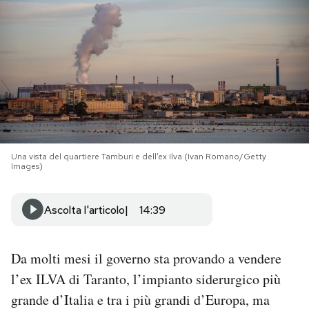
PODCAST
NEWSLETTER
I MIEI PREFERITI
Una vista del quartiere Tamburi e dell’ex Ilva (Ivan Romano/Getty
SHOP
Images)
Ascolta l'articolo
14:39
CALENDARIO
AREA PERSONALE
Da molti mesi il governo sta provando a vendere
l’ex ILVA di Taranto, l’impianto siderurgico più
Area Personale
grande d’Italia e tra i più grandi d’Europa, ma
Newsletter