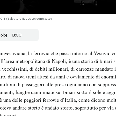
2013 (Salvatore Esposito/contrasto)
colo
13:00
umvesuviana, la ferrovia che passa intorno al Vesuvio c
ell’area metropolitana di Napoli, è una storia di binari sp
eni vecchissimi, di debiti milionari, di carrozze mandate
tro, di nuovi treni attesi da anni e ovviamente di enormi
 milioni di passeggeri alle prese ogni anno con soppress
amenti, lunghe camminate sui binari sotto il sole e aggr
 una delle peggiori ferrovie d’Italia, come dicono mol
oteva andare storto è andato storto, soprattutto per via 
i errori.