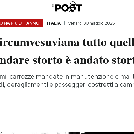
 HA PIÙ DI
1 ANNO
ITALIA
Venerdì 30 maggio 2025
ircumvesuviana tutto quel
ndare storto è andato stor
simi, carrozze mandate in manutenzione e mai 
ndi, deragliamenti e passeggeri costretti a cam