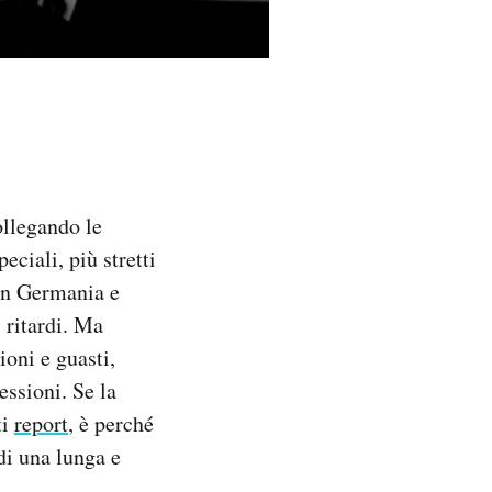
ollegando le
eciali, più stretti
 in Germania e
 ritardi. Ma
ioni e guasti,
essioni. Se la
ti
report
, è perché
di una lunga e