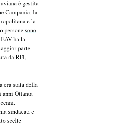
suviana è gestita
ne Campania, la
tropolitana e la
tro persone
sono
L’EAV ha la
maggior parte
nuta da RFI,
 era stata della
i anni Ottanta
ecenni.
 ma sindacati e
tto scelte