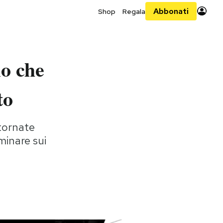
Abbonati
Shop
Regala
lo che
to
tornate
minare sui