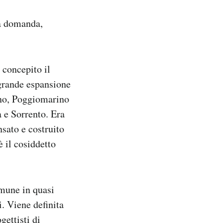
la domanda,
 concepito il
 grande espansione
rno, Poggiomarino
 e Sorrento. Era
nsato e costruito
è il cosiddetto
omune in quasi
. Viene definita
gettisti di