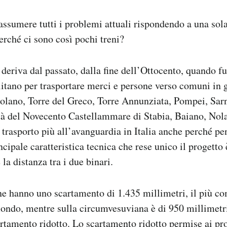
iassumere tutti i problemi attuali rispondendo a una so
erché ci sono così pochi treni?
 deriva dal passato, dalla fine dell’Ottocento, quando fu
itano per trasportare merci e persone verso comuni in
colano, Torre del Greco, Torre Annunziata, Pompei, Sa
tà del Novecento Castellammare di Stabia, Baiano, Nola
i trasporto più all’avanguardia in Italia anche perché pe
cipale caratteristica tecnica che rese unico il progetto 
la distanza tra i due binari.
ane hanno uno scartamento di 1.435 millimetri, il più c
 mondo, mentre sulla circumvesuviana è di 950 millimetri
artamento ridotto. Lo scartamento ridotto permise ai pro