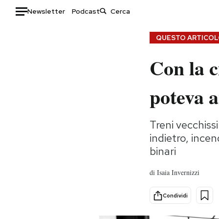
Newsletter
Podcast
Auto
QUESTO ARTICOLO
Con la c
HOME
Italia
Moda
poteva a
Mondo
Libri
Politica
Consumismi
Treni vecchis
Tecnologia
Storie/Idee
indietro, ince
Internet
Ok Boomer!
binari
Scienza
Media
Cultura
Europa
di
Isaia Invernizzi
Economia
Altrecose
Sport
Mondiali calcio 2026
Condividi