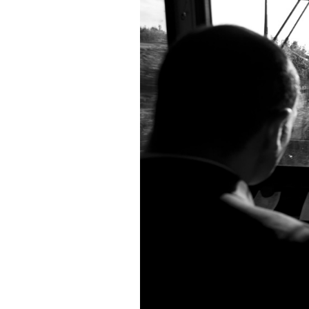
PODCAST
NEWSLETTER
I MIEI PREFERITI
SHOP
CALENDARIO
AREA PERSONALE
Area Personale
Newsletter