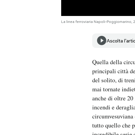
Notifiche mobile
Regala il Post
Hai bisogno di aiuto?
La linea ferroviaria Napoli-Poggiomarino, 
Esci
Ascolta l'arti
Quella della circ
principali città d
del solito, di tr
mai tornate indie
anche di oltre 20
incendi e deragli
circumvesuviana è
tutto quello che p
incredibile serie d