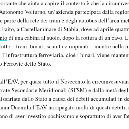
ortante che aiuta a capire il contesto è che la circumve
 Autonomo Volturno, un’azienda partecipata dalla regio
e parte della rete dei tram e degli autobus dell’area me
 Faito, a Castellammare di Stabia, dove ad aprile quat
nto
di una cabina al suolo, dopo la rottura di un cavo. 
 tutto – treni, binari, scambi e impianti – mentre nella 
i l’infrastruttura ferroviaria, cioè i binari, viene mante
o Ferrovie dello Stato.
all’EAV, per quasi tutto il Novecento la circumvesuviana
rrate Secondarie Meridionali (SFSM) e dalla metà degl
issariata dallo Stato a causa dei debiti accumulati in d
 anni Duemila l’EAV ha ripagato molti di questi debiti,
no di aver investito pochissimo e soprattutto di aver fa