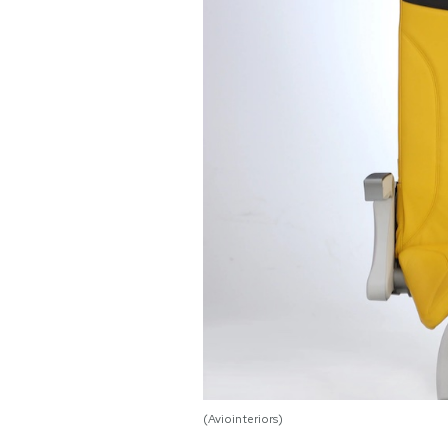
PODCAST
NEWSLETTER
I MIEI PREFERITI
SHOP
CALENDARIO
AREA PERSONALE
Area Personale
(Aviointeriors)
Newsletter