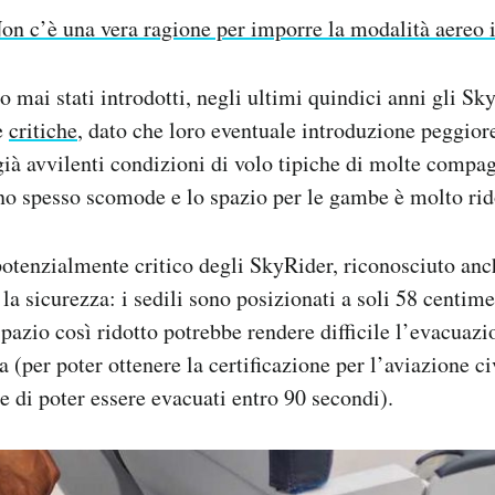
on c’è una vera ragione per imporre la modalità aereo 
 mai stati introdotti, negli ultimi quindici anni gli Sk
e
critiche
, dato che loro eventuale introduzione peggior
già avvilenti condizioni di volo tipiche di molte compag
no spesso scomode e lo spazio per le gambe è molto rid
potenzialmente critico degli SkyRider, riconosciuto anc
la sicurezza: i sedili sono posizionati a soli 58 centime
spazio così ridotto potrebbe rendere difficile l’evacuazi
(per poter ottenere la certificazione per l’aviazione civ
 di poter essere evacuati entro 90 secondi).