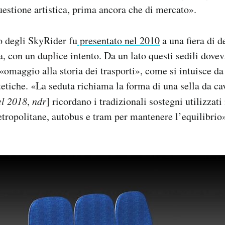
estione artistica, prima ancora che di mercato».
o degli SkyRider fu
presentato nel 2010
a una fiera di d
ia, con un duplice intento. Da un lato questi sedili dove
«omaggio alla storia dei trasporti», come si intuisce da
stetiche. «La seduta richiama la forma di una sella da ca
el 2018
,
ndr
] ricordano i tradizionali sostegni utilizzat
ropolitane, autobus e tram per mantenere l’equilibrio»