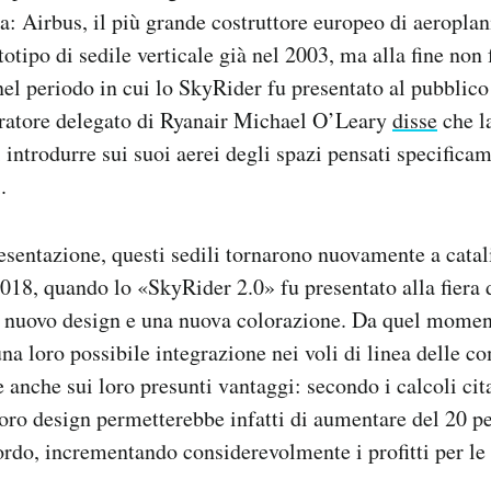
va: Airbus, il più grande costruttore europeo di aeropla
otipo di sedile verticale già nel 2003, ma alla fine non 
nel periodo in cui lo SkyRider fu presentato al pubblico
tratore delegato di Ryanair Michael O’Leary
disse
che l
 introdurre sui suoi aerei degli spazi pensati specifica
.
sentazione, questi sedili tornarono nuovamente a catal
2018, quando lo «SkyRider 2.0» fu presentato alla fiera 
nuovo design e una nuova colorazione. Da quel momen
una loro possibile integrazione nei voli di linea delle 
 anche sui loro presunti vantaggi: secondo i calcoli cit
 loro design permetterebbe infatti di aumentare del 20 p
ordo, incrementando considerevolmente i profitti per l