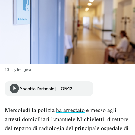
PODCAST
NEWSLETTER
I MIEI PREFERITI
(Getty Images)
SHOP
Ascolta l'articolo
05:12
CALENDARIO
Mercoledì la polizia
ha arrestato
e messo agli
AREA PERSONALE
arresti domiciliari Emanuele Michieletti, direttore
Area Personale
del reparto di radiologia del principale ospedale di
Newsletter