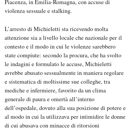
Piacenza, in Emilia-Romagna, con accuse di
Notifiche mobile
violenza sessuale e stalking.
Regala il Post
Hai bisogno di aiuto?
Esci
L’arresto di Michieletti sta ricevendo molta
attenzione sia a livello locale che nazionale per il
contesto e il modo in cui le violenze sarebbero
state compiute: secondo la procura, che ha svolto
le indagini e formulato le accuse, Michieletti
avrebbe abusato sessualmente in maniera regolare
e sistematica di moltissime sue colleghe, tra
mediche e infermiere, favorito da un clima
generale di paura e omertà all’interno
dell’ospedale, dovuto alla sua posizione di potere e
al modo in cui la utilizzava per intimidire le donne
di cui abusava con minacce di ritorsioni