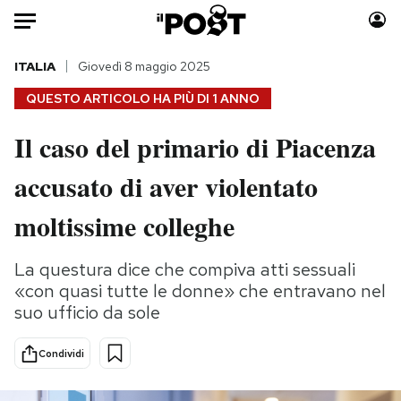
Auto
ITALIA
Giovedì 8 maggio 2025
QUESTO ARTICOLO HA PIÙ DI
1 ANNO
HOME
Il caso del primario di Piacenza
Italia
Moda
accusato di aver violentato
Mondo
Libri
Politica
Consumismi
moltissime colleghe
Tecnologia
Storie/Idee
Internet
Ok Boomer!
La questura dice che compiva atti sessuali
Scienza
Media
«con quasi tutte le donne» che entravano nel
Cultura
Europa
suo ufficio da sole
Economia
Altrecose
Condividi
Sport
Mondiali calcio 2026