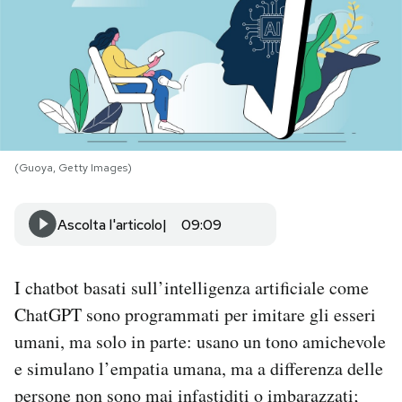
PODCAST
NEWSLETTER
I MIEI PREFERITI
(Guoya, Getty Images)
SHOP
Ascolta l'articolo
09:09
CALENDARIO
I chatbot basati sull’intelligenza artificiale come
ChatGPT sono programmati per imitare gli esseri
AREA PERSONALE
umani, ma solo in parte: usano un tono amichevole
e simulano l’empatia umana, ma a differenza delle
Area Personale
persone non sono mai infastiditi o imbarazzati;
Newsletter