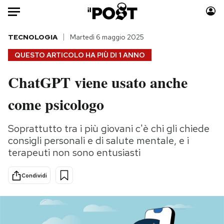
Auto
TECNOLOGIA
Martedì 6 maggio 2025
QUESTO ARTICOLO HA PIÙ DI
1 ANNO
HOME
ChatGPT viene usato anche
Italia
Moda
come psicologo
Mondo
Libri
Politica
Consumismi
Soprattutto tra i più giovani c'è chi gli chiede
Tecnologia
Storie/Idee
consigli personali e di salute mentale, e i
Internet
Ok Boomer!
terapeuti non sono entusiasti
Scienza
Media
Cultura
Europa
Condividi
Economia
Altrecose
Sport
Mondiali calcio 2026