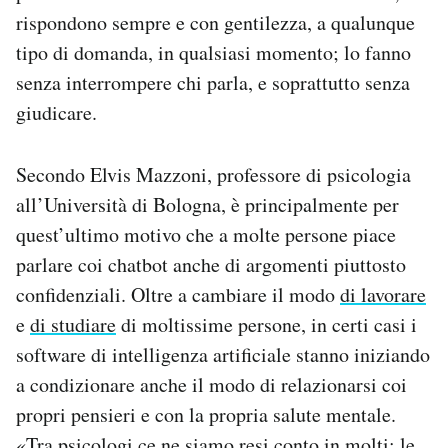
Notifiche mobile
rispondono sempre e con gentilezza, a qualunque
Regala il Post
tipo di domanda, in qualsiasi momento; lo fanno
Hai bisogno di aiuto?
senza interrompere chi parla, e soprattutto senza
Esci
giudicare.
Secondo Elvis Mazzoni, professore di psicologia
all’Università di Bologna, è principalmente per
quest’ultimo motivo che a molte persone piace
parlare coi chatbot anche di argomenti piuttosto
confidenziali. Oltre a cambiare il modo
di lavorare
e
di studiare
di moltissime persone, in certi casi i
software di intelligenza artificiale stanno iniziando
a condizionare anche il modo di relazionarsi coi
propri pensieri e con la propria salute mentale.
«Tra psicologi ce ne siamo resi conto in molti: le