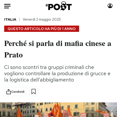
Auto
ITALIA
Venerdì 2 maggio 2025
QUESTO ARTICOLO HA PIÙ DI
1 ANNO
HOME
Perché si parla di mafia cinese a
Italia
Moda
Prato
Mondo
Libri
Politica
Consumismi
Ci sono scontri tra gruppi criminali che
Tecnologia
Storie/Idee
vogliono controllare la produzione di grucce e
Internet
Ok Boomer!
la logistica dell’abbigliamento
Scienza
Media
Cultura
Europa
Condividi
Economia
Altrecose
Sport
Mondiali calcio 2026