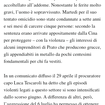
Notifiche mobile
accoltellato all’addome. Nonostante le ferite molto
Regala il Post
gravi, l’uomo è sopravvissuto. Martedì per il suo
Hai bisogno di aiuto?
tentato omicidio sono state condannate a sette anni
Esci
e sei mesi di carcere cinque persone: secondo la
sentenza erano arrivate appositamente dalla Cina
per proteggere – con la violenza – gli interessi di
alcuni imprenditori di Prato che producono grucce,
gli appendiabiti in metallo da pochi centesimi
fondamentali per chi fa vestiti.
In un comunicato diffuso il 29 aprile il procuratore
capo Luca Tescaroli ha detto che gli episodi
violenti legati a questo settore si sono intensificati
dallo scorso giugno. A differenza di altri, però,
l’aggressione del 6 luglio ha permesso di ottenere