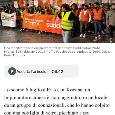
PODCAST
NEWSLETTER
I MIEI PREFERITI
Una manifestazione organizzata dal sindacato Sudd Cobas Prato
Firenze il 23 febbraio 2025 (Profilo Facebook del sindacato Sudd Cobas
Prato Firenze)
SHOP
Ascolta l'articolo
08:42
CALENDARIO
Lo scorso 6 luglio a Prato, in Toscana, un
AREA PERSONALE
imprenditore cinese è stato aggredito in un locale
da un gruppo di connazionali, che lo hanno colpito
Area Personale
con una bottiglia di vetro, picchiato e poi
Newsletter