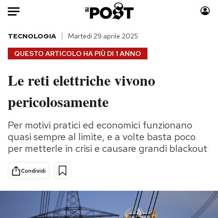
Auto
TECNOLOGIA
Martedì 29 aprile 2025
QUESTO ARTICOLO HA PIÙ DI
1 ANNO
HOME
Le reti elettriche vivono
Italia
Moda
pericolosamente
Mondo
Libri
Politica
Consumismi
Per motivi pratici ed economici funzionano
Tecnologia
Storie/Idee
quasi sempre al limite, e a volte basta poco
Internet
Ok Boomer!
per metterle in crisi e causare grandi blackout
Scienza
Media
Cultura
Europa
Condividi
Economia
Altrecose
Sport
Mondiali calcio 2026