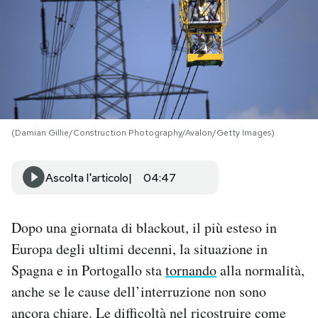
PODCAST
NEWSLETTER
I MIEI PREFERITI
(Damian Gillie/Construction Photography/Avalon/Getty Images)
SHOP
Ascolta l'articolo
04:47
CALENDARIO
Dopo una giornata di blackout, il più esteso in
Europa degli ultimi decenni, la situazione in
AREA PERSONALE
Spagna e in Portogallo sta
tornando
alla normalità,
anche se le cause dell’interruzione non sono
Area Personale
ancora chiare. Le difficoltà nel ricostruire come
Newsletter