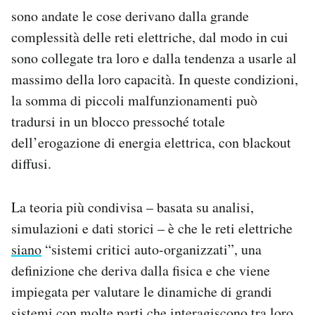
Notifiche mobile
sono andate le cose derivano dalla grande
Regala il Post
complessità delle reti elettriche, dal modo in cui
Hai bisogno di aiuto?
sono collegate tra loro e dalla tendenza a usarle al
Esci
massimo della loro capacità. In queste condizioni,
la somma di piccoli malfunzionamenti può
tradursi in un blocco pressoché totale
dell’erogazione di energia elettrica, con blackout
diffusi.
La teoria più condivisa – basata su analisi,
simulazioni e dati storici – è che le reti elettriche
siano
“sistemi critici auto-organizzati”, una
definizione che deriva dalla fisica e che viene
impiegata per valutare le dinamiche di grandi
sistemi con molte parti che interagiscono tra loro.