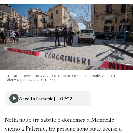
PODCAST
NEWSLETTER
I MIEI PREFERITI
SHOP
La strada dove sono state uccise tre persone a Monreale, vicino a
Palermo (ANSA/IGOR PETYX)
CALENDARIO
Ascolta l'articolo
02:32
AREA PERSONALE
Nella notte tra sabato e domenica a Monreale,
Area Personale
vicino a Palermo, tre persone sono state uccise a
Newsletter