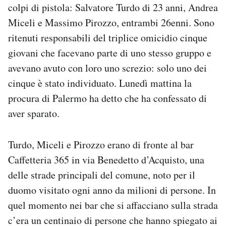
colpi di pistola: Salvatore Turdo di 23 anni, Andrea
Notifiche mobile
Miceli e Massimo Pirozzo, entrambi 26enni. Sono
Regala il Post
Hai bisogno di aiuto?
ritenuti responsabili del triplice omicidio cinque
Esci
giovani che facevano parte di uno stesso gruppo e
avevano avuto con loro uno screzio: solo uno dei
cinque è stato individuato. Lunedì mattina la
procura di Palermo ha detto che ha confessato di
aver sparato.
Turdo, Miceli e Pirozzo erano di fronte al bar
Caffetteria 365 in via Benedetto d’Acquisto, una
delle strade principali del comune, noto per il
duomo visitato ogni anno da milioni di persone. In
quel momento nei bar che si affacciano sulla strada
c’era un centinaio di persone che hanno spiegato ai