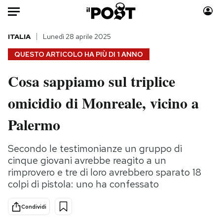
Auto
ITALIA
Lunedì 28 aprile 2025
QUESTO ARTICOLO HA PIÙ DI
1 ANNO
HOME
Cosa sappiamo sul triplice
Italia
Moda
omicidio di Monreale, vicino a
Mondo
Libri
Politica
Consumismi
Palermo
Tecnologia
Storie/Idee
Internet
Ok Boomer!
Secondo le testimonianze un gruppo di
Scienza
Media
cinque giovani avrebbe reagito a un
Cultura
Europa
rimprovero e tre di loro avrebbero sparato 18
colpi di pistola: uno ha confessato
Economia
Altrecose
Sport
Mondiali calcio 2026
Condividi