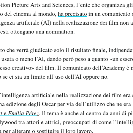
on Picture Arts and Sciences, l’ente che organizza gli 
o del cinema al mondo,
ha precisato
in un comunicato c
igenza artificiale (AI) nella realizzazione dei film non a
uesti ottengano una nomination.
o che verrà giudicato solo il risultato finale, indipend
ta usata o meno l’AI, dando però peso a quanto «un esse
cesso creativo» del film. Il comunicato dell’Academy è 
 se ci sia un limite all’uso dell’AI oppure no.
intelligenza artificiale nella realizzazione dei film era
ma edizione degli Oscar per via dell’utilizzo che ne era 
st
e
Emilia Pérez
. Il tema è anche al centro da anni di p
ywood tra attori e attrici, preoccupati di come l’intelli
 per alterare o sostituire il loro lavoro.