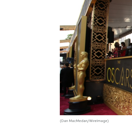
PODCAST
NEWSLETTER
I MIEI PREFERITI
SHOP
CALENDARIO
AREA PERSONALE
(Dan MacMedan/WireImage)
Area Personale
Newsletter