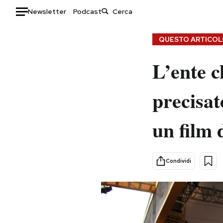
Newsletter
Podcast
Auto
QUESTO ARTICOLO
HOME
L’ente c
Italia
Moda
precisat
Mondo
Libri
Politica
Consumismi
un film 
Tecnologia
Storie/Idee
Internet
Ok Boomer!
Scienza
Media
Condividi
Cultura
Europa
Economia
Altrecose
Sport
Mondiali calcio 2026