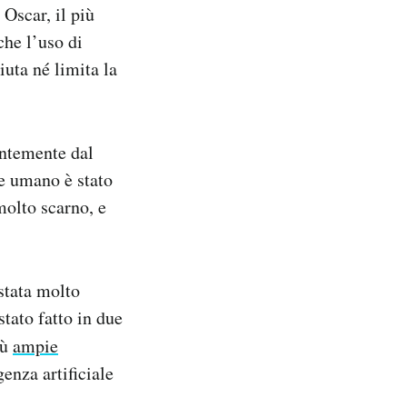
Oscar, il più
he l’uso di
iuta né limita la
entemente dal
re umano è stato
molto scarno, e
 stata molto
stato fatto in due
iù
ampie
genza artificiale