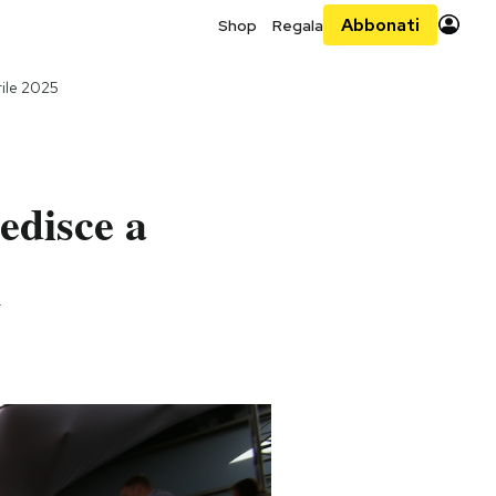
Abbonati
Shop
Regala
rile 2025
edisce a
n