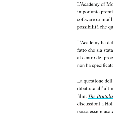
L’Academy of Moti
Notifiche mobile
importante premi
Regala il Post
Hai bisogno di aiuto?
software di intell
Esci
possibilità che q
L’Academy ha dett
fatto che sia sta
al centro del pro
non ha specificato
La questione dell’
dibattuta all’ulti
film,
The Brutali
discussioni
a Holl
possa essere usata