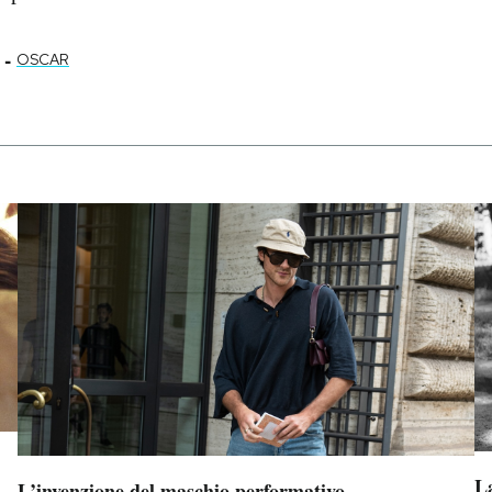
-
OSCAR
La
L’invenzione del maschio performativo