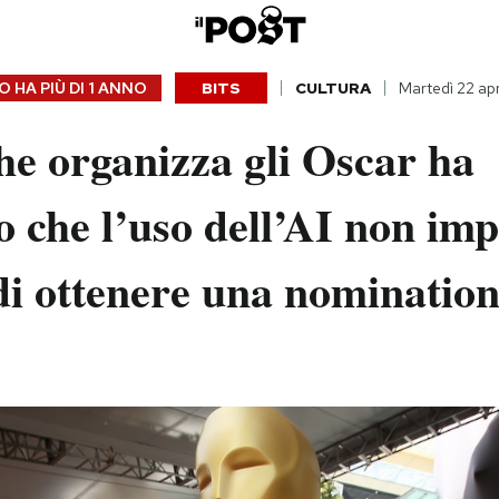
 HA PIÙ DI
1 ANNO
BITS
CULTURA
Martedì 22 ap
he organizza gli Oscar ha
o che l’uso dell’AI non imp
di ottenere una nominatio