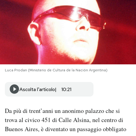
PODCAST
NEWSLETTER
I MIEI PREFERITI
Luca Prodan (Ministerio de Cultura de la Nación Argentina)
SHOP
Ascolta l'articolo
10:21
CALENDARIO
Da più di trent’anni un anonimo palazzo che si
AREA PERSONALE
trova al civico 451 di Calle Alsina, nel centro di
Area Personale
Buenos Aires, è diventato un passaggio obbligato
Newsletter