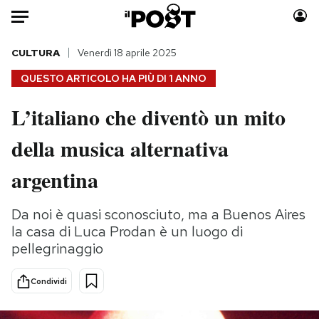
Auto
CULTURA
Venerdì 18 aprile 2025
QUESTO ARTICOLO HA PIÙ DI
1 ANNO
HOME
L’italiano che diventò un mito
Italia
Moda
della musica alternativa
Mondo
Libri
Politica
Consumismi
argentina
Tecnologia
Storie/Idee
Internet
Ok Boomer!
Da noi è quasi sconosciuto, ma a Buenos Aires
Scienza
Media
la casa di Luca Prodan è un luogo di
Cultura
Europa
pellegrinaggio
Economia
Altrecose
Condividi
Sport
Mondiali calcio 2026