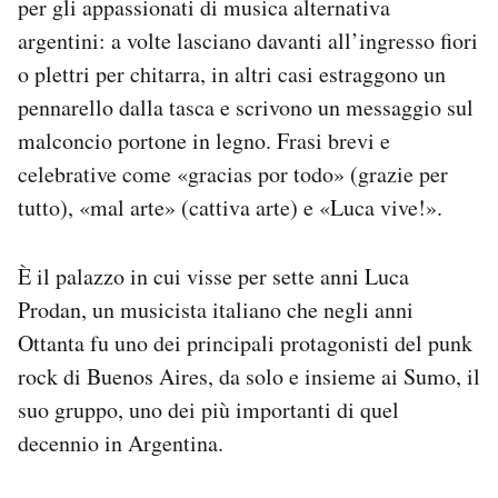
per gli appassionati di musica alternativa
Notifiche mobile
argentini: a volte lasciano davanti all’ingresso fiori
Regala il Post
o plettri per chitarra, in altri casi estraggono un
Hai bisogno di aiuto?
pennarello dalla tasca e scrivono un messaggio sul
Esci
malconcio portone in legno. Frasi brevi e
celebrative come «gracias por todo» (grazie per
tutto), «mal arte» (cattiva arte) e «Luca vive!».
È il palazzo in cui visse per sette anni Luca
Prodan, un musicista italiano che negli anni
Ottanta fu uno dei principali protagonisti del punk
rock di Buenos Aires, da solo e insieme ai Sumo, il
suo gruppo, uno dei più importanti di quel
decennio in Argentina.