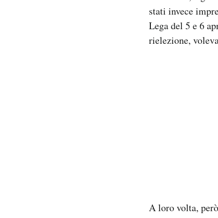
stati invece impr
Lega del 5 e 6 ap
rielezione, volev
A loro volta, per