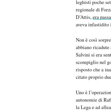
leghisti poche se
regionale di Forz
D’Attis,
era passa
aveva infastidito 
Non è così sorpre
abbiano ricadute 
Salvini si era se
scompiglio nel go
risposto che a ina
citato proprio due
Uno è l’operazion
autonomie di Raff
la Lega e ad alle