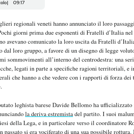
colo
09:17
lieri regionali veneti hanno annunciato il loro passagg
 Pochi giorni prima due esponenti di Fratelli d’Italia nel
ino avevano comunicato la loro uscita da Fratelli d’Ital
so dal loro gruppo, a favore di un disegno di legge volut
imi sommovimenti all’interno del centrodestra: una serie 
cche, legati in parte a specifiche ragioni territoriali, e i
rali che hanno a che vedere con i rapporti di forza dei tr
.
putato leghista barese Davide Bellomo ha ufficializzato 
denunciando
la deriva estremista
del partito. I suoi malum
iesi della Lega, e in particolare verso il coordinatore R
in passato si era vociferato di una sua possibile rottura