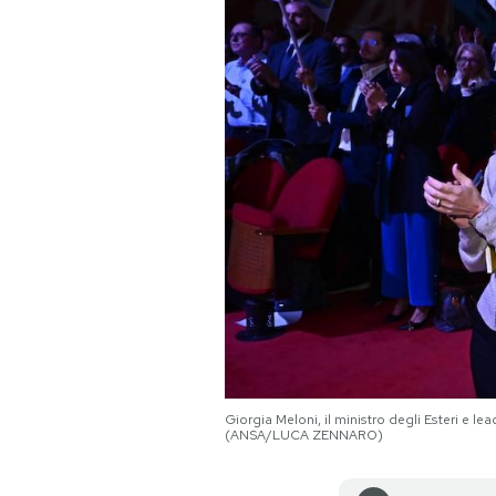
PODCAST
NEWSLETTER
I MIEI PREFERITI
SHOP
CALENDARIO
AREA PERSONALE
Giorgia Meloni, il ministro degli Esteri e le
(ANSA/LUCA ZENNARO)
Area Personale
Newsletter