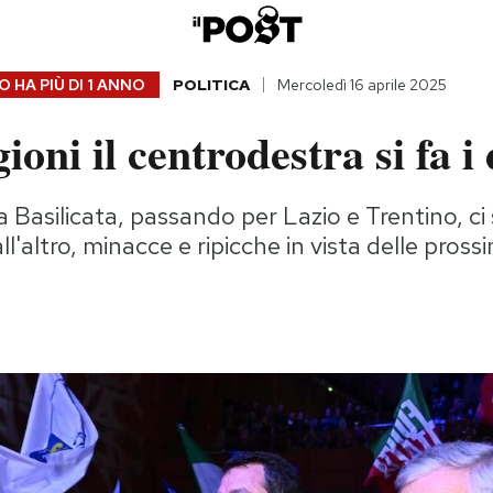
 HA PIÙ DI
1 ANNO
POLITICA
Mercoledì 16 aprile 2025
ioni il centrodestra si fa i 
a Basilicata, passando per Lazio e Trentino, c
ll'altro, minacce e ripicche in vista delle pross