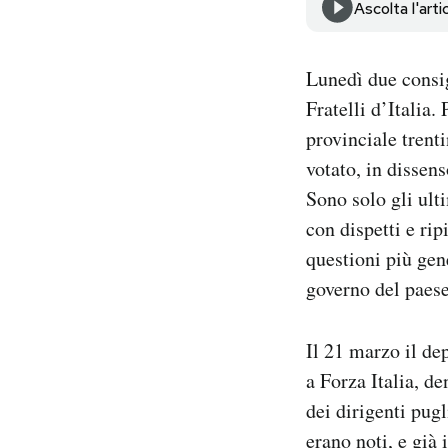
Ascolta l'arti
Notifiche mobile
Regala il Post
Hai bisogno di aiuto?
Lunedì due consig
Esci
Fratelli d’Italia.
provinciale trent
votato, in dissen
Sono solo gli ult
con dispetti e ripi
questioni più gene
governo del paese
Il 21 marzo il de
a Forza Italia, 
dei dirigenti pugl
erano noti, e già 