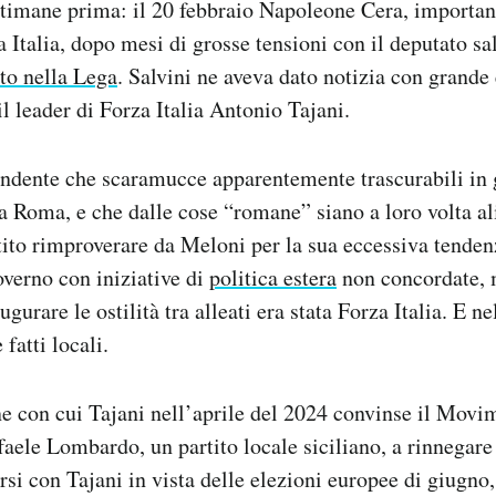
ttimane prima: il 20 febbraio Napoleone Cera, importan
a Italia, dopo mesi di grosse tensioni con il deputato s
to nella Lega
. Salvini ne aveva dato notizia con grande 
il leader di Forza Italia Antonio Tajani.
ndente che scaramucce apparentemente trascurabili in gi
a Roma, e che dalle cose “romane” siano a loro volta 
ntito rimproverare da Meloni per la sua eccessiva tenden
verno con iniziative di
politica estera
non concordate, m
ugurare le ostilità tra alleati era stata Forza Italia. E ne
 fatti locali.
e con cui Tajani nell’aprile del 2024 convinse il Movi
aele Lombardo, un partito locale siciliano, a rinnegar
arsi con Tajani in vista delle elezioni europee di giugno