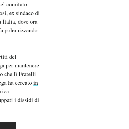
 del comitato
si, ex sindaco di
 Italia, dove ora
o fa polemizzando
titi del
ega per mantenere
 che lì Fratelli
Lega ha cercato
in
rica
ppati i dissidi di