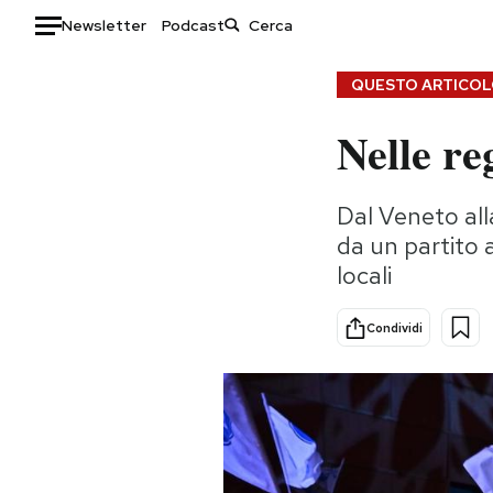
Newsletter
Podcast
Auto
QUESTO ARTICOLO
Nelle reg
HOME
Italia
Moda
Dal Veneto all
Mondo
Libri
da un partito a
Politica
Consumismi
locali
Tecnologia
Storie/Idee
Internet
Ok Boomer!
Condividi
Scienza
Media
Cultura
Europa
Economia
Altrecose
Sport
Mondiali calcio 2026