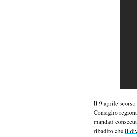
Il 9 aprile scorso
Consiglio regiona
mandati consecuti
ribadito che
il d