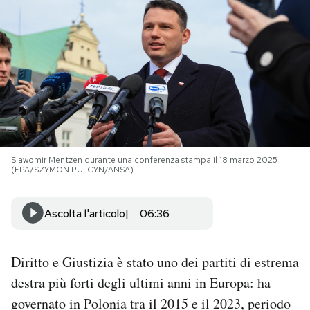
PODCAST
NEWSLETTER
I MIEI PREFERITI
Slawomir Mentzen durante una conferenza stampa il 18 marzo 2025
SHOP
(EPA/SZYMON PULCYN/ANSA)
CALENDARIO
Ascolta l'articolo
06:36
AREA PERSONALE
Diritto e Giustizia è stato uno dei partiti di estrema
destra più forti degli ultimi anni in Europa: ha
Area Personale
governato in Polonia tra il 2015 e il 2023, periodo
Newsletter