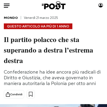
Auto
MONDO
Venerdì 21 marzo 2025
QUESTO ARTICOLO HA PIÙ DI
1 ANNO
HOME
Il partito polacco che sta
Italia
Moda
superando a destra l’estrema
Mondo
Libri
Politica
Consumismi
destra
Tecnologia
Storie/Idee
Internet
Ok Boomer!
Confederazione ha idee ancora più radicali di
Scienza
Media
Diritto e Giustizia, che aveva governato in
Cultura
Europa
maniera autoritaria la Polonia per otto anni
Economia
Altrecose
Condividi
Sport
Mondiali calcio 2026