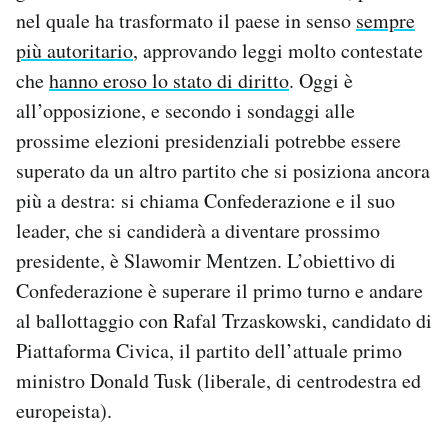
Notifiche mobile
nel quale ha trasformato il paese in senso
sempre
Regala il Post
più autoritario
, approvando leggi molto contestate
Hai bisogno di aiuto?
che
hanno eroso lo stato di diritto
. Oggi è
Esci
all’opposizione, e secondo i sondaggi alle
prossime elezioni presidenziali potrebbe essere
superato da un altro partito che si posiziona ancora
più a destra: si chiama Confederazione e il suo
leader, che si candiderà a diventare prossimo
presidente, è Slawomir Mentzen. L’obiettivo di
Confederazione è superare il primo turno e andare
al ballottaggio con Rafal Trzaskowski, candidato di
Piattaforma Civica, il partito dell’attuale primo
ministro Donald Tusk (liberale, di centrodestra ed
europeista).