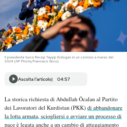
PODCAST
NEWSLETTER
I MIEI PREFERITI
Il presidente turco Recep Tayyip Erdogan in un comizio a marzo del
2024 (AP Photo/Francisco Seco)
SHOP
Ascolta l'articolo
04:57
CALENDARIO
La storica richiesta di Abdullah Öcalan al Partito
AREA PERSONALE
dei Lavoratori del Kurdistan (PKK)
di abbandonare
la lotta armata, sciogliersi e avviare un processo di
Area Personale
pace
è legata anche a un cambio di atteggiamento
Newsletter