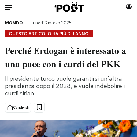
Auto
MONDO
Lunedì 3 marzo 2025
QUESTO ARTICOLO HA PIÙ DI
1 ANNO
HOME
Perché Erdogan è interessato a
Italia
Moda
una pace con i curdi del PKK
Mondo
Libri
Politica
Consumismi
Il presidente turco vuole garantirsi un'altra
Tecnologia
Storie/Idee
presidenza dopo il 2028, e vuole indebolire i
Internet
Ok Boomer!
curdi siriani
Scienza
Media
Cultura
Europa
Condividi
Economia
Altrecose
Sport
Mondiali calcio 2026