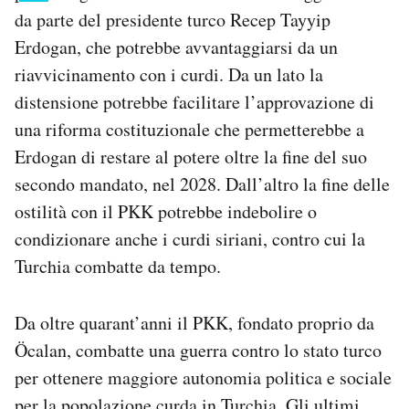
Notifiche mobile
da parte del presidente turco Recep Tayyip
Regala il Post
Erdogan, che potrebbe avvantaggiarsi da un
Hai bisogno di aiuto?
riavvicinamento con i curdi. Da un lato la
Esci
distensione potrebbe facilitare l’approvazione di
una riforma costituzionale che permetterebbe a
Erdogan di restare al potere oltre la fine del suo
secondo mandato, nel 2028. Dall’altro la fine delle
ostilità con il PKK potrebbe indebolire o
condizionare anche i curdi siriani, contro cui la
Turchia combatte da tempo.
Da oltre quarant’anni il PKK, fondato proprio da
Öcalan, combatte una guerra contro lo stato turco
per ottenere maggiore autonomia politica e sociale
per la popolazione curda in Turchia. Gli ultimi