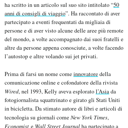
ha scritto in un articolo sul suo sito intitolato “
50
Notifiche mobile
Regala il Post
anni di consigli di viaggio
”. Ha raccontato di aver
Hai bisogno di aiuto?
partecipato a eventi frequentati da migliaia di
Esci
persone e di aver visto alcune delle aree più remote
del mondo, a volte accompagnato dai suoi fratelli e
altre da persone appena conosciute, a volte facendo
l’autostop e altre volando sui jet privati.
Prima di farsi un nome come
innovatore
della
comunicazione online e cofondatore della rivista
Wired
, nel 1993, Kelly aveva esplorato
l’Asia
da
fotogiornalista squattrinato e girato gli Stati Uniti
in bicicletta. Da stimato autore di libri e articoli di
tecnologia su giornali come
New York Times
,
Economist
e
Wall Street Journal
ha partecipato a