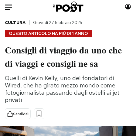
Auto
CULTURA
Giovedì 27 febbraio 2025
QUESTO ARTICOLO HA PIÙ DI
1 ANNO
HOME
Consigli di viaggio da uno che
Italia
Moda
di viaggi e consigli ne sa
Mondo
Libri
Politica
Consumismi
Quelli di Kevin Kelly, uno dei fondatori di
Tecnologia
Storie/Idee
Wired, che ha girato mezzo mondo come
Internet
Ok Boomer!
fotogiornalista passando dagli ostelli ai jet
Scienza
Media
privati
Cultura
Europa
Economia
Altrecose
Condividi
Sport
Mondiali calcio 2026