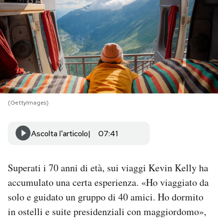
PODCAST
NEWSLETTER
I MIEI PREFERITI
(GettyImages)
SHOP
Ascolta l'articolo
07:41
CALENDARIO
Superati i 70 anni di età, sui viaggi Kevin Kelly ha
AREA PERSONALE
accumulato una certa esperienza. «Ho viaggiato da
solo e guidato un gruppo di 40 amici. Ho dormito
Area Personale
in ostelli e suite presidenziali con maggiordomo»,
Newsletter